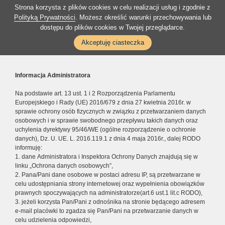
Strona korzysta z plików cookies w celu realizacji usług i zgodnie z
Polityką Prywatności
. Możesz określić warunki przechowywania lub
dostępu do plików cookies w Twojej przeglądarce.
Akceptuję ciasteczka
Informacja Administratora
Na podstawie art. 13 ust. 1 i 2 Rozporządzenia Parlamentu
Europejskiego i Rady (UE) 2016/679 z dnia 27 kwietnia 2016r. w
sprawie ochrony osób fizycznych w związku z przetwarzaniem danych
osobowych i w sprawie swobodnego przepływu takich danych oraz
uchylenia dyrektywy 95/46/WE (ogólne rozporządzenie o ochronie
danych), Dz. U. UE. L. 2016.119.1 z dnia 4 maja 2016r., dalej RODO
informuję:
1. dane Administratora i Inspektora Ochrony Danych znajdują się w
linku „Ochrona danych osobowych”,
2. Pana/Pani dane osobowe w postaci adresu IP, są przetwarzane w
celu udostępniania strony internetowej oraz wypełnienia obowiązków
prawnych spoczywających na administratorze(art.6 ust.1 lit.c RODO),
3. jeżeli korzysta Pan/Pani z odnośnika na stronie będącego adresem
e-mail placówki to zgadza się Pan/Pani na przetwarzanie danych w
celu udzielenia odpowiedzi,