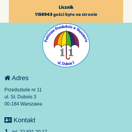
Licznik
1156943
gości było na stronie
Adres
Przedszkole nr 11
ul. St. Dubois 3
00-184 Warszawa
Kontakt
tel. 22 831 20 17