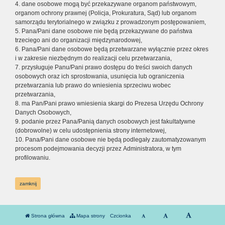
4. dane osobowe mogą być przekazywane organom państwowym,
organom ochrony prawnej (Policja, Prokuratura, Sąd) lub organom
samorządu terytorialnego w związku z prowadzonym postępowaniem,
5. Pana/Pani dane osobowe nie będą przekazywane do państwa
trzeciego ani do organizacji międzynarodowej,
6. Pana/Pani dane osobowe będą przetwarzane wyłącznie przez okres
i w zakresie niezbędnym do realizacji celu przetwarzania,
7. przysługuje Panu/Pani prawo dostępu do treści swoich danych
osobowych oraz ich sprostowania, usunięcia lub ograniczenia
przetwarzania lub prawo do wniesienia sprzeciwu wobec
przetwarzania,
8. ma Pan/Pani prawo wniesienia skargi do Prezesa Urzędu Ochrony
Danych Osobowych,
9. podanie przez Pana/Panią danych osobowych jest fakultatywne
(dobrowolne) w celu udostępnienia strony internetowej,
10. Pana/Pani dane osobowe nie będą podlegały zautomatyzowanym
procesom podejmowania decyzji przez Administratora, w tym
profilowaniu.
zamknij
Strona główna
Mapa strony
Czcionka