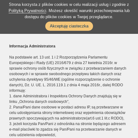
Strona korzysta z plików cookies w celu realizacji usług i zgodnie z
Polityką Prywatności
. Możesz określić warunki przechowywania lub
dostępu do plików cookies w Twojej przeglądarce.
Akceptuję ciasteczka
Informacja Administratora
Na podstawie art. 13 ust. 1 i 2 Rozporządzenia Parlamentu
Europejskiego i Rady (UE) 2016/679 z dnia 27 kwietnia 2016r. w
sprawie ochrony osób fizycznych w związku z przetwarzaniem danych
osobowych i w sprawie swobodnego przepływu takich danych oraz
uchylenia dyrektywy 95/46/WE (ogólne rozporządzenie o ochronie
danych), Dz. U. UE. L. 2016.119.1 z dnia 4 maja 2016r., dalej RODO
informuję:
1. dane Administratora i Inspektora Ochrony Danych znajdują się w
linku „Ochrona danych osobowych”,
2. Pana/Pani dane osobowe w postaci adresu IP, są przetwarzane w
celu udostępniania strony internetowej oraz wypełnienia obowiązków
prawnych spoczywających na administratorze(art.6 ust.1 lit.c RODO),
3. jeżeli korzysta Pan/Pani z odnośnika na stronie będącego adresem
e-mail placówki to zgadza się Pan/Pani na przetwarzanie danych w
celu udzielenia odpowiedzi,