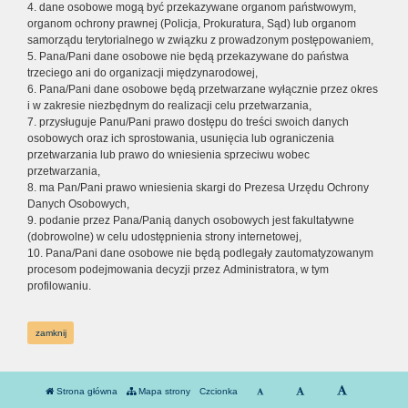
4. dane osobowe mogą być przekazywane organom państwowym,
organom ochrony prawnej (Policja, Prokuratura, Sąd) lub organom
samorządu terytorialnego w związku z prowadzonym postępowaniem,
5. Pana/Pani dane osobowe nie będą przekazywane do państwa
trzeciego ani do organizacji międzynarodowej,
6. Pana/Pani dane osobowe będą przetwarzane wyłącznie przez okres
i w zakresie niezbędnym do realizacji celu przetwarzania,
7. przysługuje Panu/Pani prawo dostępu do treści swoich danych
osobowych oraz ich sprostowania, usunięcia lub ograniczenia
przetwarzania lub prawo do wniesienia sprzeciwu wobec
przetwarzania,
8. ma Pan/Pani prawo wniesienia skargi do Prezesa Urzędu Ochrony
Danych Osobowych,
9. podanie przez Pana/Panią danych osobowych jest fakultatywne
(dobrowolne) w celu udostępnienia strony internetowej,
10. Pana/Pani dane osobowe nie będą podlegały zautomatyzowanym
procesom podejmowania decyzji przez Administratora, w tym
profilowaniu.
zamknij
Strona główna
Mapa strony
Czcionka