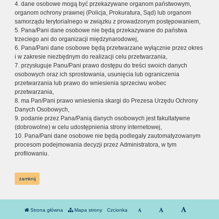
4. dane osobowe mogą być przekazywane organom państwowym,
organom ochrony prawnej (Policja, Prokuratura, Sąd) lub organom
samorządu terytorialnego w związku z prowadzonym postępowaniem,
5. Pana/Pani dane osobowe nie będą przekazywane do państwa
trzeciego ani do organizacji międzynarodowej,
6. Pana/Pani dane osobowe będą przetwarzane wyłącznie przez okres
i w zakresie niezbędnym do realizacji celu przetwarzania,
7. przysługuje Panu/Pani prawo dostępu do treści swoich danych
osobowych oraz ich sprostowania, usunięcia lub ograniczenia
przetwarzania lub prawo do wniesienia sprzeciwu wobec
przetwarzania,
8. ma Pan/Pani prawo wniesienia skargi do Prezesa Urzędu Ochrony
Danych Osobowych,
9. podanie przez Pana/Panią danych osobowych jest fakultatywne
(dobrowolne) w celu udostępnienia strony internetowej,
10. Pana/Pani dane osobowe nie będą podlegały zautomatyzowanym
procesom podejmowania decyzji przez Administratora, w tym
profilowaniu.
zamknij
Strona główna
Mapa strony
Czcionka