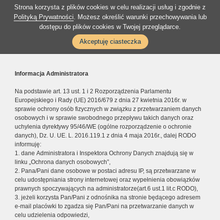
Strona korzysta z plików cookies w celu realizacji usług i zgodnie z
Polityką Prywatności
. Możesz określić warunki przechowywania lub
dostępu do plików cookies w Twojej przeglądarce.
Akceptuję ciasteczka
Informacja Administratora
Na podstawie art. 13 ust. 1 i 2 Rozporządzenia Parlamentu
Europejskiego i Rady (UE) 2016/679 z dnia 27 kwietnia 2016r. w
sprawie ochrony osób fizycznych w związku z przetwarzaniem danych
osobowych i w sprawie swobodnego przepływu takich danych oraz
uchylenia dyrektywy 95/46/WE (ogólne rozporządzenie o ochronie
danych), Dz. U. UE. L. 2016.119.1 z dnia 4 maja 2016r., dalej RODO
informuję:
1. dane Administratora i Inspektora Ochrony Danych znajdują się w
linku „Ochrona danych osobowych”,
2. Pana/Pani dane osobowe w postaci adresu IP, są przetwarzane w
celu udostępniania strony internetowej oraz wypełnienia obowiązków
prawnych spoczywających na administratorze(art.6 ust.1 lit.c RODO),
3. jeżeli korzysta Pan/Pani z odnośnika na stronie będącego adresem
e-mail placówki to zgadza się Pan/Pani na przetwarzanie danych w
celu udzielenia odpowiedzi,