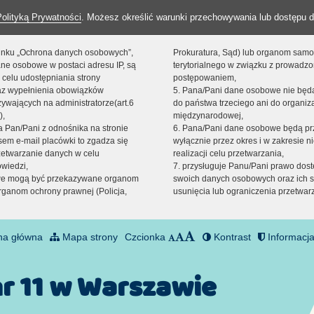
Polityką Prywatności
. Możesz określić warunki przechowywania lub dostępu d
 linku „Ochrona danych osobowych”,
Prokuratura, Sąd) lub organom sam
ne osobowe w postaci adresu IP, są
terytorialnego w związku z prowadz
 celu udostępniania strony
postępowaniem,
raz wypełnienia obowiązków
5. Pana/Pani dane osobowe nie bę
ywających na administratorze(art.6
do państwa trzeciego ani do organiza
),
międzynarodowej,
sta Pan/Pani z odnośnika na stronie
6. Pana/Pani dane osobowe będą pr
em e-mail placówki to zgadza się
wyłącznie przez okres i w zakresie 
zetwarzanie danych w celu
realizacji celu przetwarzania,
owiedzi,
7. przysługuje Panu/Pani prawo dost
we mogą być przekazywane organom
swoich danych osobowych oraz ich s
ganom ochrony prawnej (Policja,
usunięcia lub ograniczenia przetwar
na główna
Mapa strony
Czcionka
Kontrast
Informacja
nr 11 w Warszawie