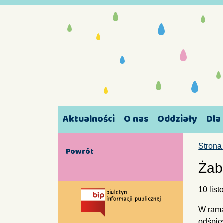
Aktualności
O nas
Oddziały
Dla
Strona
Powrót
Żab
10 lis
W rama
odśpie