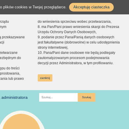
o plików cookies w Twojej przeglądarce.
Akceptuję ciasteczka
orządu
do wniesienia sprzeciwu wobec przetwarzania,
onym
8. ma Pan/Pani prawo wniesienia skargi do Prezesa
Urzędu Ochrony Danych Osobowych,
dą przekazywane
9. podanie przez Pana/Panią danych osobowych
cji
jest fakultatywne (dobrowolne) w celu udostępnienia
strony internetowej,
zetwarzane
10. Pana/Pani dane osobowe nie będą podlegały
niezbędnym do
zautomatyzowanym procesom podejmowania
decyzji przez Administratora, w tym profilowaniu.
ępu do treści
prostowania,
zamknij
zania lub prawo
 administratora
Fraza