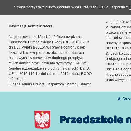
Strona korzysta z plików cookies w celu realizacji usług i zgodnie z
znajdują się w
Informacja Administratora
2. Pana/Pani da
przetwarzane w
Na podstawie art. 13 ust. 1 i 2 Rozporządzenia
internetowej o
Parlamentu Europejskiego i Rady (UE) 2016/679 z
prawnych spocz
dnia 27 kwietnia 2016r. w sprawie ochrony osób
ust.1 lit.c RODO
fizycznych w związku z przetwarzaniem danych
3. jeżeli korzy
osobowych i w sprawie swobodnego przepływu
będącego adres
takich danych oraz uchylenia dyrektywy 95/46/WE
Pan/Pani na pr
(ogólne rozporządzenie o ochronie danych), Dz. U.
udzielenia odp
UE. L. 2016.119.1 z dnia 4 maja 2016r., dalej RODO
4. dane osobo
informuję:
państwowym, or
1. dane Administratora i Inspektora Ochrony Danych
Stro
Przedszkole 