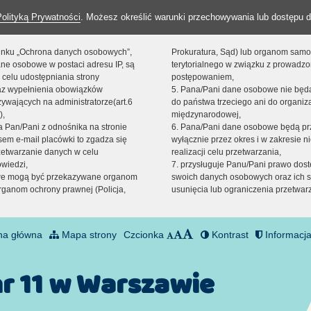
Polityką Prywatności
. Możesz określić warunki przechowywania lub dostępu d
 linku „Ochrona danych osobowych”,
Prokuratura, Sąd) lub organom sam
ne osobowe w postaci adresu IP, są
terytorialnego w związku z prowadz
 celu udostępniania strony
postępowaniem,
raz wypełnienia obowiązków
5. Pana/Pani dane osobowe nie bę
ywających na administratorze(art.6
do państwa trzeciego ani do organiza
),
międzynarodowej,
sta Pan/Pani z odnośnika na stronie
6. Pana/Pani dane osobowe będą pr
em e-mail placówki to zgadza się
wyłącznie przez okres i w zakresie 
zetwarzanie danych w celu
realizacji celu przetwarzania,
owiedzi,
7. przysługuje Panu/Pani prawo dost
we mogą być przekazywane organom
swoich danych osobowych oraz ich s
ganom ochrony prawnej (Policja,
usunięcia lub ograniczenia przetwar
na główna
Mapa strony
Czcionka
Kontrast
Informacja
nr 11 w Warszawie