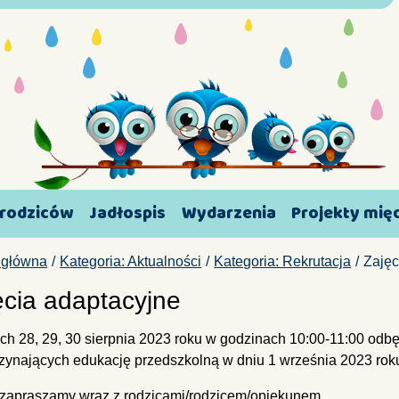
 rodziców
Jadłospis
Wydarzenia
Projekty mi
 główna
Kategoria: Aktualności
Kategoria: Rekrutacja
Zajęc
ęcia adaptacyjne
ch 28, 29, 30 sierpnia 2023 roku w godzinach 10:00-11:00 odbęd
zynających edukację przedszkolną w dniu 1 września 2023 rok
 zapraszamy wraz z rodzicami/rodzicem/opiekunem.