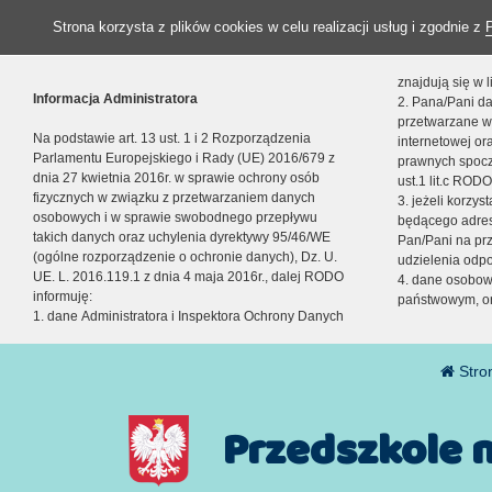
Strona korzysta z plików cookies w celu realizacji usług i zgodnie z
znajdują się w
Informacja Administratora
2. Pana/Pani da
przetwarzane w
Na podstawie art. 13 ust. 1 i 2 Rozporządzenia
internetowej o
Parlamentu Europejskiego i Rady (UE) 2016/679 z
prawnych spocz
dnia 27 kwietnia 2016r. w sprawie ochrony osób
ust.1 lit.c RODO
fizycznych w związku z przetwarzaniem danych
3. jeżeli korzy
osobowych i w sprawie swobodnego przepływu
będącego adres
takich danych oraz uchylenia dyrektywy 95/46/WE
Pan/Pani na pr
(ogólne rozporządzenie o ochronie danych), Dz. U.
udzielenia odp
UE. L. 2016.119.1 z dnia 4 maja 2016r., dalej RODO
4. dane osobo
informuję:
państwowym, or
1. dane Administratora i Inspektora Ochrony Danych
Stro
Przedszkole 