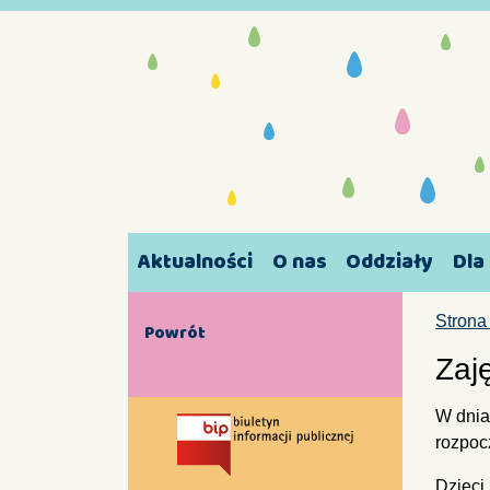
Aktualności
O nas
Oddziały
Dla
Strona
Powrót
Zaj
W dnia
rozpoc
Dzieci