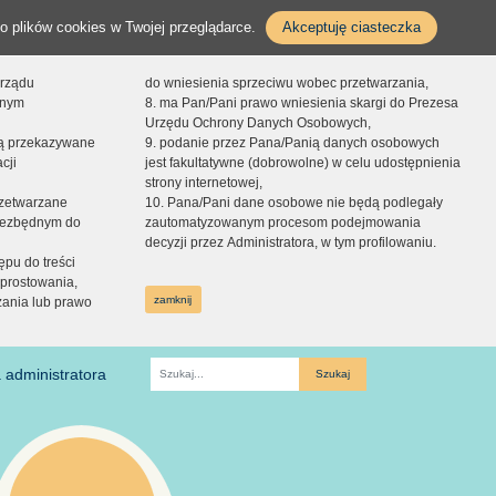
o plików cookies w Twojej przeglądarce.
Akceptuję ciasteczka
orządu
do wniesienia sprzeciwu wobec przetwarzania,
onym
8. ma Pan/Pani prawo wniesienia skargi do Prezesa
Urzędu Ochrony Danych Osobowych,
dą przekazywane
9. podanie przez Pana/Panią danych osobowych
cji
jest fakultatywne (dobrowolne) w celu udostępnienia
strony internetowej,
zetwarzane
10. Pana/Pani dane osobowe nie będą podlegały
niezbędnym do
zautomatyzowanym procesom podejmowania
decyzji przez Administratora, w tym profilowaniu.
ępu do treści
prostowania,
zamknij
zania lub prawo
 administratora
Fraza