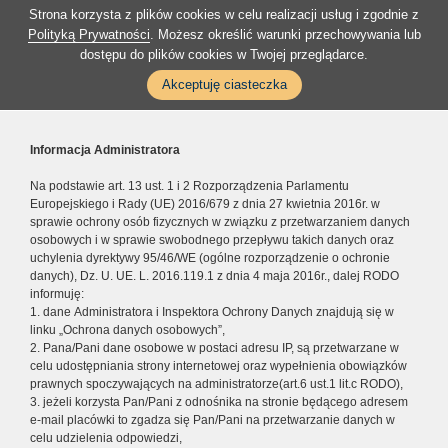
Strona korzysta z plików cookies w celu realizacji usług i zgodnie z
Polityką Prywatności
. Możesz określić warunki przechowywania lub
dostępu do plików cookies w Twojej przeglądarce.
Akceptuję ciasteczka
Informacja Administratora
Na podstawie art. 13 ust. 1 i 2 Rozporządzenia Parlamentu
Europejskiego i Rady (UE) 2016/679 z dnia 27 kwietnia 2016r. w
sprawie ochrony osób fizycznych w związku z przetwarzaniem danych
osobowych i w sprawie swobodnego przepływu takich danych oraz
uchylenia dyrektywy 95/46/WE (ogólne rozporządzenie o ochronie
danych), Dz. U. UE. L. 2016.119.1 z dnia 4 maja 2016r., dalej RODO
informuję:
1. dane Administratora i Inspektora Ochrony Danych znajdują się w
linku „Ochrona danych osobowych”,
2. Pana/Pani dane osobowe w postaci adresu IP, są przetwarzane w
celu udostępniania strony internetowej oraz wypełnienia obowiązków
prawnych spoczywających na administratorze(art.6 ust.1 lit.c RODO),
3. jeżeli korzysta Pan/Pani z odnośnika na stronie będącego adresem
e-mail placówki to zgadza się Pan/Pani na przetwarzanie danych w
celu udzielenia odpowiedzi,