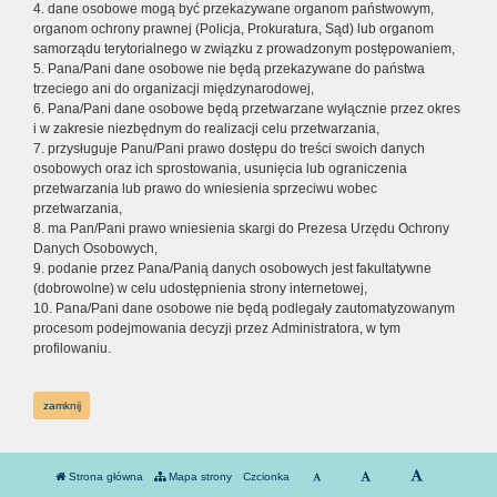
4. dane osobowe mogą być przekazywane organom państwowym,
organom ochrony prawnej (Policja, Prokuratura, Sąd) lub organom
samorządu terytorialnego w związku z prowadzonym postępowaniem,
5. Pana/Pani dane osobowe nie będą przekazywane do państwa
trzeciego ani do organizacji międzynarodowej,
6. Pana/Pani dane osobowe będą przetwarzane wyłącznie przez okres
i w zakresie niezbędnym do realizacji celu przetwarzania,
7. przysługuje Panu/Pani prawo dostępu do treści swoich danych
osobowych oraz ich sprostowania, usunięcia lub ograniczenia
przetwarzania lub prawo do wniesienia sprzeciwu wobec
przetwarzania,
8. ma Pan/Pani prawo wniesienia skargi do Prezesa Urzędu Ochrony
Danych Osobowych,
9. podanie przez Pana/Panią danych osobowych jest fakultatywne
(dobrowolne) w celu udostępnienia strony internetowej,
10. Pana/Pani dane osobowe nie będą podlegały zautomatyzowanym
procesom podejmowania decyzji przez Administratora, w tym
profilowaniu.
zamknij
Strona główna
Mapa strony
Czcionka