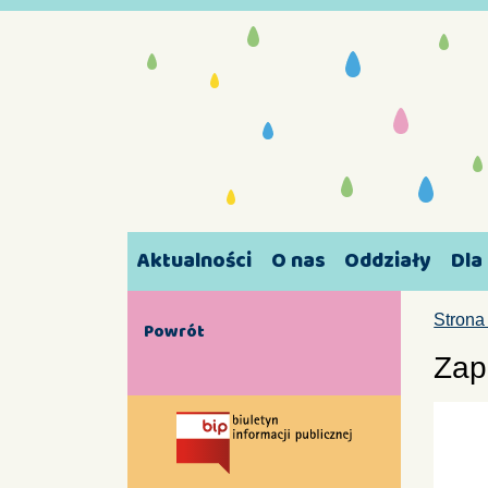
Aktualności
O nas
Oddziały
Dla
Strona
Powrót
Zap