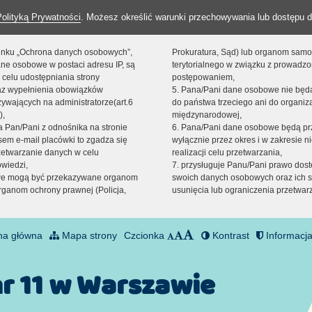
Polityką Prywatności
. Możesz określić warunki przechowywania lub dostępu d
 linku „Ochrona danych osobowych”,
Prokuratura, Sąd) lub organom sam
ne osobowe w postaci adresu IP, są
terytorialnego w związku z prowadz
 celu udostępniania strony
postępowaniem,
raz wypełnienia obowiązków
5. Pana/Pani dane osobowe nie bę
ywających na administratorze(art.6
do państwa trzeciego ani do organiza
),
międzynarodowej,
sta Pan/Pani z odnośnika na stronie
6. Pana/Pani dane osobowe będą pr
em e-mail placówki to zgadza się
wyłącznie przez okres i w zakresie 
zetwarzanie danych w celu
realizacji celu przetwarzania,
owiedzi,
7. przysługuje Panu/Pani prawo dost
we mogą być przekazywane organom
swoich danych osobowych oraz ich s
ganom ochrony prawnej (Policja,
usunięcia lub ograniczenia przetwar
na główna
Mapa strony
Czcionka
Kontrast
Informacja
nr 11 w Warszawie