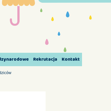
ędzynarodowe
Rekrutacja
Kontakt
odziców