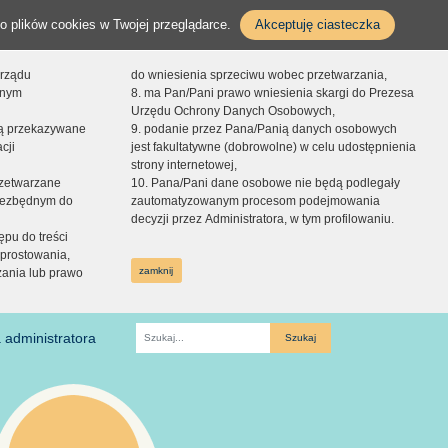
o plików cookies w Twojej przeglądarce.
Akceptuję ciasteczka
orządu
do wniesienia sprzeciwu wobec przetwarzania,
onym
8. ma Pan/Pani prawo wniesienia skargi do Prezesa
Urzędu Ochrony Danych Osobowych,
dą przekazywane
9. podanie przez Pana/Panią danych osobowych
cji
jest fakultatywne (dobrowolne) w celu udostępnienia
strony internetowej,
zetwarzane
10. Pana/Pani dane osobowe nie będą podlegały
niezbędnym do
zautomatyzowanym procesom podejmowania
decyzji przez Administratora, w tym profilowaniu.
ępu do treści
prostowania,
zamknij
zania lub prawo
 administratora
Fraza