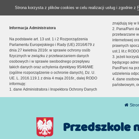
Strona korzysta z plików cookies w celu realizacji usług i zgodnie z
znajdują się w
Informacja Administratora
2. Pana/Pani da
przetwarzane w
Na podstawie art. 13 ust. 1 i 2 Rozporządzenia
internetowej o
Parlamentu Europejskiego i Rady (UE) 2016/679 z
prawnych spocz
dnia 27 kwietnia 2016r. w sprawie ochrony osób
ust.1 lit.c RODO
fizycznych w związku z przetwarzaniem danych
3. jeżeli korzy
osobowych i w sprawie swobodnego przepływu
będącego adres
takich danych oraz uchylenia dyrektywy 95/46/WE
Pan/Pani na pr
(ogólne rozporządzenie o ochronie danych), Dz. U.
udzielenia odp
UE. L. 2016.119.1 z dnia 4 maja 2016r., dalej RODO
4. dane osobo
informuję:
państwowym, or
1. dane Administratora i Inspektora Ochrony Danych
Stro
Przedszkole 