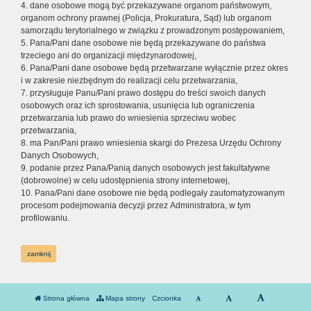
4. dane osobowe mogą być przekazywane organom państwowym,
organom ochrony prawnej (Policja, Prokuratura, Sąd) lub organom
samorządu terytorialnego w związku z prowadzonym postępowaniem,
5. Pana/Pani dane osobowe nie będą przekazywane do państwa
trzeciego ani do organizacji międzynarodowej,
6. Pana/Pani dane osobowe będą przetwarzane wyłącznie przez okres
i w zakresie niezbędnym do realizacji celu przetwarzania,
7. przysługuje Panu/Pani prawo dostępu do treści swoich danych
osobowych oraz ich sprostowania, usunięcia lub ograniczenia
przetwarzania lub prawo do wniesienia sprzeciwu wobec
przetwarzania,
8. ma Pan/Pani prawo wniesienia skargi do Prezesa Urzędu Ochrony
Danych Osobowych,
9. podanie przez Pana/Panią danych osobowych jest fakultatywne
(dobrowolne) w celu udostępnienia strony internetowej,
10. Pana/Pani dane osobowe nie będą podlegały zautomatyzowanym
procesom podejmowania decyzji przez Administratora, w tym
profilowaniu.
zamknij
Strona główna
Mapa strony
Czcionka