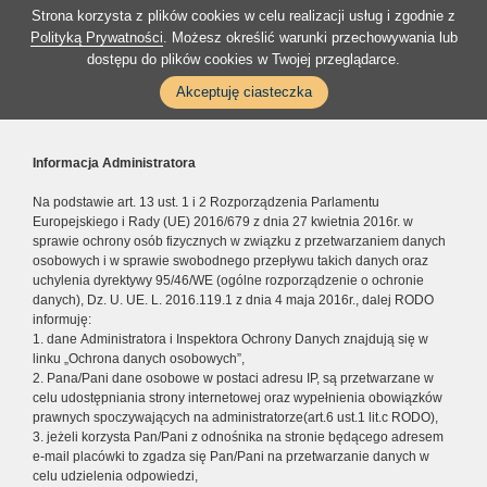
Strona korzysta z plików cookies w celu realizacji usług i zgodnie z
Polityką Prywatności
. Możesz określić warunki przechowywania lub
dostępu do plików cookies w Twojej przeglądarce.
Akceptuję ciasteczka
Informacja Administratora
Na podstawie art. 13 ust. 1 i 2 Rozporządzenia Parlamentu
Europejskiego i Rady (UE) 2016/679 z dnia 27 kwietnia 2016r. w
sprawie ochrony osób fizycznych w związku z przetwarzaniem danych
osobowych i w sprawie swobodnego przepływu takich danych oraz
uchylenia dyrektywy 95/46/WE (ogólne rozporządzenie o ochronie
danych), Dz. U. UE. L. 2016.119.1 z dnia 4 maja 2016r., dalej RODO
informuję:
1. dane Administratora i Inspektora Ochrony Danych znajdują się w
linku „Ochrona danych osobowych”,
2. Pana/Pani dane osobowe w postaci adresu IP, są przetwarzane w
celu udostępniania strony internetowej oraz wypełnienia obowiązków
prawnych spoczywających na administratorze(art.6 ust.1 lit.c RODO),
3. jeżeli korzysta Pan/Pani z odnośnika na stronie będącego adresem
e-mail placówki to zgadza się Pan/Pani na przetwarzanie danych w
celu udzielenia odpowiedzi,