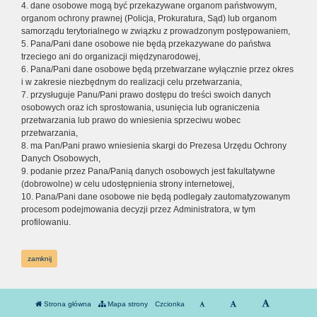
4. dane osobowe mogą być przekazywane organom państwowym,
organom ochrony prawnej (Policja, Prokuratura, Sąd) lub organom
samorządu terytorialnego w związku z prowadzonym postępowaniem,
5. Pana/Pani dane osobowe nie będą przekazywane do państwa
trzeciego ani do organizacji międzynarodowej,
6. Pana/Pani dane osobowe będą przetwarzane wyłącznie przez okres
i w zakresie niezbędnym do realizacji celu przetwarzania,
7. przysługuje Panu/Pani prawo dostępu do treści swoich danych
osobowych oraz ich sprostowania, usunięcia lub ograniczenia
przetwarzania lub prawo do wniesienia sprzeciwu wobec
przetwarzania,
8. ma Pan/Pani prawo wniesienia skargi do Prezesa Urzędu Ochrony
Danych Osobowych,
9. podanie przez Pana/Panią danych osobowych jest fakultatywne
(dobrowolne) w celu udostępnienia strony internetowej,
10. Pana/Pani dane osobowe nie będą podlegały zautomatyzowanym
procesom podejmowania decyzji przez Administratora, w tym
profilowaniu.
zamknij
Strona główna
Mapa strony
Czcionka