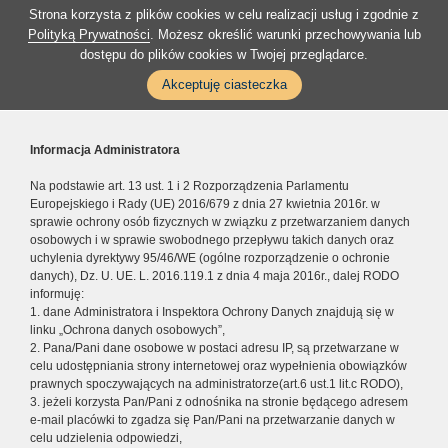
Strona korzysta z plików cookies w celu realizacji usług i zgodnie z
Polityką Prywatności
. Możesz określić warunki przechowywania lub
dostępu do plików cookies w Twojej przeglądarce.
Akceptuję ciasteczka
Informacja Administratora
Na podstawie art. 13 ust. 1 i 2 Rozporządzenia Parlamentu
Europejskiego i Rady (UE) 2016/679 z dnia 27 kwietnia 2016r. w
sprawie ochrony osób fizycznych w związku z przetwarzaniem danych
osobowych i w sprawie swobodnego przepływu takich danych oraz
uchylenia dyrektywy 95/46/WE (ogólne rozporządzenie o ochronie
danych), Dz. U. UE. L. 2016.119.1 z dnia 4 maja 2016r., dalej RODO
informuję:
1. dane Administratora i Inspektora Ochrony Danych znajdują się w
linku „Ochrona danych osobowych”,
2. Pana/Pani dane osobowe w postaci adresu IP, są przetwarzane w
celu udostępniania strony internetowej oraz wypełnienia obowiązków
prawnych spoczywających na administratorze(art.6 ust.1 lit.c RODO),
3. jeżeli korzysta Pan/Pani z odnośnika na stronie będącego adresem
e-mail placówki to zgadza się Pan/Pani na przetwarzanie danych w
celu udzielenia odpowiedzi,