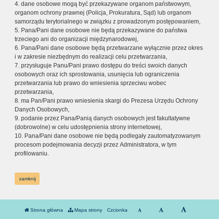
4. dane osobowe mogą być przekazywane organom państwowym,
organom ochrony prawnej (Policja, Prokuratura, Sąd) lub organom
samorządu terytorialnego w związku z prowadzonym postępowaniem,
5. Pana/Pani dane osobowe nie będą przekazywane do państwa
trzeciego ani do organizacji międzynarodowej,
6. Pana/Pani dane osobowe będą przetwarzane wyłącznie przez okres
i w zakresie niezbędnym do realizacji celu przetwarzania,
7. przysługuje Panu/Pani prawo dostępu do treści swoich danych
osobowych oraz ich sprostowania, usunięcia lub ograniczenia
przetwarzania lub prawo do wniesienia sprzeciwu wobec
przetwarzania,
8. ma Pan/Pani prawo wniesienia skargi do Prezesa Urzędu Ochrony
Danych Osobowych,
9. podanie przez Pana/Panią danych osobowych jest fakultatywne
(dobrowolne) w celu udostępnienia strony internetowej,
10. Pana/Pani dane osobowe nie będą podlegały zautomatyzowanym
procesom podejmowania decyzji przez Administratora, w tym
profilowaniu.
zamknij
Strona główna
Mapa strony
Czcionka