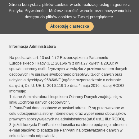
Strona korzysta z plików cookies w celu realizacji usług i zgodnie z
Polityką Prywatności
. Możesz określić warunki przechowywania lub
dostępu do plików cookies w Twojej przeglądarce.
Akceptuję ciasteczka
Informacja Administratora
Na podstawie art. 13 ust. 1 i 2 Rozporządzenia Parlamentu
Europejskiego i Rady (UE) 2016/679 z dnia 27 kwietnia 2016r. w
sprawie ochrony osób fizycznych w związku z przetwarzaniem danych
osobowych i w sprawie swobodnego przepływu takich danych oraz
uchylenia dyrektywy 95/46/WE (ogólne rozporządzenie o ochronie
danych), Dz. U. UE. L. 2016.119.1 z dnia 4 maja 2016r., dalej RODO
informuję:
1. dane Administratora i Inspektora Ochrony Danych znajdują się w
linku „Ochrona danych osobowych”,
2. Pana/Pani dane osobowe w postaci adresu IP, są przetwarzane w
celu udostępniania strony internetowej oraz wypełnienia obowiązków
prawnych spoczywających na administratorze(art.6 ust.1 lit.c RODO),
3. jeżeli korzysta Pan/Pani z odnośnika na stronie będącego adresem
e-mail placówki to zgadza się Pan/Pani na przetwarzanie danych w
celu udzielenia odpowiedzi,