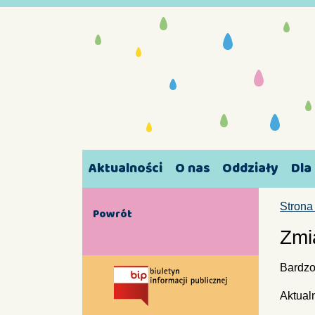
Aktualności
O nas
Oddziały
Dla
Strona
Powrót
Zmi
Bardzo
Aktual