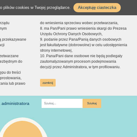
o plików cookies w Twojej przeglądarce.
Akceptuję ciasteczka
orządu
do wniesienia sprzeciwu wobec przetwarzania,
onym
8. ma Pan/Pani prawo wniesienia skargi do Prezesa
Urzędu Ochrony Danych Osobowych,
dą przekazywane
9. podanie przez Pana/Panią danych osobowych
cji
jest fakultatywne (dobrowolne) w celu udostępnienia
strony internetowej,
zetwarzane
10. Pana/Pani dane osobowe nie będą podlegały
niezbędnym do
zautomatyzowanym procesom podejmowania
decyzji przez Administratora, w tym profilowaniu.
ępu do treści
prostowania,
zamknij
zania lub prawo
 administratora
Fraza