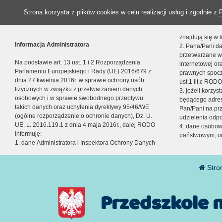
Strona korzysta z plików cookies w celu realizacji usług i zgodnie z
znajdują się w
Informacja Administratora
2. Pana/Pani da
przetwarzane w
Na podstawie art. 13 ust. 1 i 2 Rozporządzenia
internetowej o
Parlamentu Europejskiego i Rady (UE) 2016/679 z
prawnych spocz
dnia 27 kwietnia 2016r. w sprawie ochrony osób
ust.1 lit.c RODO
fizycznych w związku z przetwarzaniem danych
3. jeżeli korzy
osobowych i w sprawie swobodnego przepływu
będącego adres
takich danych oraz uchylenia dyrektywy 95/46/WE
Pan/Pani na pr
(ogólne rozporządzenie o ochronie danych), Dz. U.
udzielenia odp
UE. L. 2016.119.1 z dnia 4 maja 2016r., dalej RODO
4. dane osobo
informuję:
państwowym, or
1. dane Administratora i Inspektora Ochrony Danych
Stro
Przedszkole 