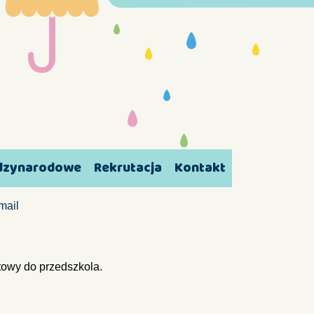
ędzynarodowe
Rekrutacja
Kontakt
mail
towy do przedszkola.