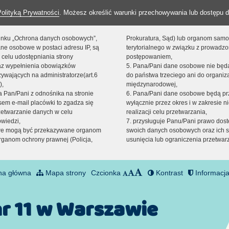
Polityką Prywatności
. Możesz określić warunki przechowywania lub dostępu d
 linku „Ochrona danych osobowych”,
Prokuratura, Sąd) lub organom sam
ne osobowe w postaci adresu IP, są
terytorialnego w związku z prowadz
 celu udostępniania strony
postępowaniem,
raz wypełnienia obowiązków
5. Pana/Pani dane osobowe nie bę
ywających na administratorze(art.6
do państwa trzeciego ani do organiza
),
międzynarodowej,
sta Pan/Pani z odnośnika na stronie
6. Pana/Pani dane osobowe będą pr
em e-mail placówki to zgadza się
wyłącznie przez okres i w zakresie 
zetwarzanie danych w celu
realizacji celu przetwarzania,
owiedzi,
7. przysługuje Panu/Pani prawo dost
we mogą być przekazywane organom
swoich danych osobowych oraz ich s
ganom ochrony prawnej (Policja,
usunięcia lub ograniczenia przetwar
na główna
Mapa strony
Czcionka
Kontrast
Informacja
nr 11 w Warszawie