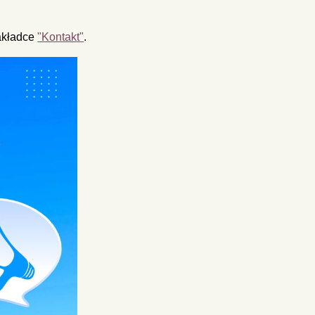
akładce
"Kontakt"
.