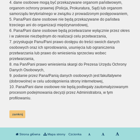
4. dane osobowe mogą być przekazywane organom państwowym,
organom ochrony prawnej (Policja, Prokuratura, Sąd) lub organom
samorządu terytorialnego w związku z prowadzonym postępowaniem,
5. Pana/Pani dane osobowe nie będą przekazywane do państwa
trzeciego ani do organizacji międzynarodowej,
6. Pana/Pani dane osobowe będą przetwarzane wyłącznie przez okres
i w zakresie niezbędnym do realizacji celu przetwarzania,
7. przysługuje Panu/Pani prawo dostępu do treści swoich danych
osobowych oraz ich sprostowania, usunięcia lub ograniczenia
przetwarzania lub prawo do wniesienia sprzeciwu wobec
przetwarzania,
8. ma Pan/Pani prawo wniesienia skargi do Prezesa Urzędu Ochrony
Danych Osobowych,
9. podanie przez Pana/Panią danych osobowych jest fakultatywne
(dobrowolne) w celu udostępnienia strony internetowej,
10. Pana/Pani dane osobowe nie będą podlegały zautomatyzowanym
procesom podejmowania decyzji przez Administratora, w tym
profilowaniu.
zamknij
Strona główna
Mapa strony
Czcionka