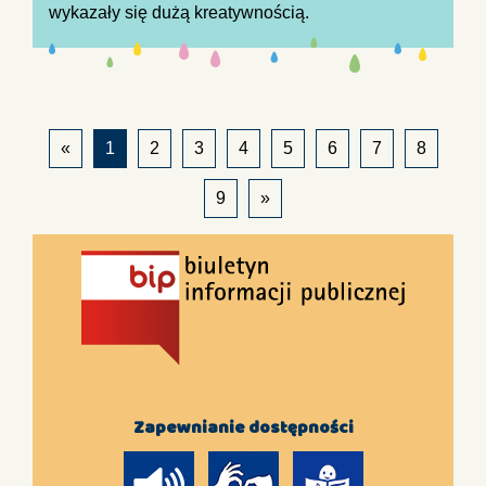
wykazały się dużą kreatywnością.
«
1
2
3
4
5
6
7
8
9
»
Zapewnianie dostępności