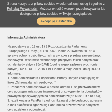
Strona korzysta z plików cookies w celu realizacji usług i zgodnie z
Polityką Prywatności
. Możesz określić warunki przechowywania lub
dostępu do plików cookies w Twojej przeglądarce.
Akceptuję ciasteczka
Informacja Administratora
Na podstawie art. 13 ust. 1 i 2 Rozporządzenia Parlamentu
Europejskiego i Rady (UE) 2016/679 z dnia 27 kwietnia 2016r. w
sprawie ochrony osób fizycznych w związku z przetwarzaniem danych
osobowych i w sprawie swobodnego przepływu takich danych oraz
uchylenia dyrektywy 95/46/WE (ogólne rozporządzenie o ochronie
danych), Dz. U. UE. L. 2016.119.1 z dnia 4 maja 2016r., dalej RODO
informuję:
1. dane Administratora i Inspektora Ochrony Danych znajdują się w
linku „Ochrona danych osobowych”,
2. Pana/Pani dane osobowe w postaci adresu IP, są przetwarzane w
celu udostępniania strony internetowej oraz wypełnienia obowiązków
prawnych spoczywających na administratorze(art.6 ust.1 lit.c RODO),
3. jeżeli korzysta Pan/Pani z odnośnika na stronie będącego adresem
e-mail placówki to zgadza się Pan/Pani na przetwarzanie danych w
celu udzielenia odpowiedzi,