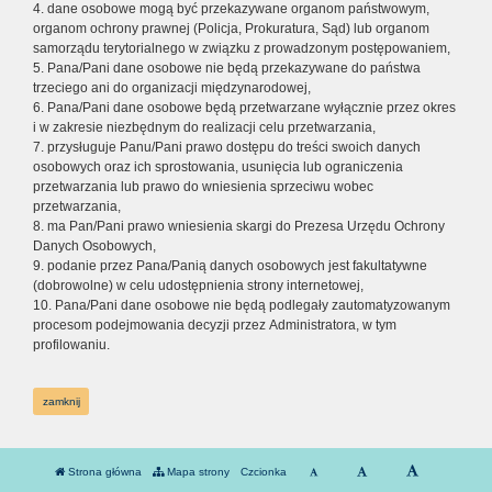
4. dane osobowe mogą być przekazywane organom państwowym,
organom ochrony prawnej (Policja, Prokuratura, Sąd) lub organom
samorządu terytorialnego w związku z prowadzonym postępowaniem,
5. Pana/Pani dane osobowe nie będą przekazywane do państwa
trzeciego ani do organizacji międzynarodowej,
6. Pana/Pani dane osobowe będą przetwarzane wyłącznie przez okres
i w zakresie niezbędnym do realizacji celu przetwarzania,
7. przysługuje Panu/Pani prawo dostępu do treści swoich danych
osobowych oraz ich sprostowania, usunięcia lub ograniczenia
przetwarzania lub prawo do wniesienia sprzeciwu wobec
przetwarzania,
8. ma Pan/Pani prawo wniesienia skargi do Prezesa Urzędu Ochrony
Danych Osobowych,
9. podanie przez Pana/Panią danych osobowych jest fakultatywne
(dobrowolne) w celu udostępnienia strony internetowej,
10. Pana/Pani dane osobowe nie będą podlegały zautomatyzowanym
procesom podejmowania decyzji przez Administratora, w tym
profilowaniu.
zamknij
Strona główna
Mapa strony
Czcionka