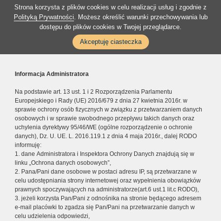
Strona korzysta z plików cookies w celu realizacji usług i zgodnie z
Polityką Prywatności
. Możesz określić warunki przechowywania lub
dostępu do plików cookies w Twojej przeglądarce.
Akceptuję ciasteczka
Informacja Administratora
Na podstawie art. 13 ust. 1 i 2 Rozporządzenia Parlamentu
Europejskiego i Rady (UE) 2016/679 z dnia 27 kwietnia 2016r. w
sprawie ochrony osób fizycznych w związku z przetwarzaniem danych
osobowych i w sprawie swobodnego przepływu takich danych oraz
uchylenia dyrektywy 95/46/WE (ogólne rozporządzenie o ochronie
danych), Dz. U. UE. L. 2016.119.1 z dnia 4 maja 2016r., dalej RODO
informuję:
1. dane Administratora i Inspektora Ochrony Danych znajdują się w
linku „Ochrona danych osobowych”,
2. Pana/Pani dane osobowe w postaci adresu IP, są przetwarzane w
celu udostępniania strony internetowej oraz wypełnienia obowiązków
prawnych spoczywających na administratorze(art.6 ust.1 lit.c RODO),
3. jeżeli korzysta Pan/Pani z odnośnika na stronie będącego adresem
e-mail placówki to zgadza się Pan/Pani na przetwarzanie danych w
celu udzielenia odpowiedzi,