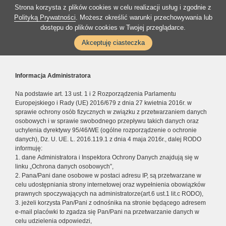
Strona korzysta z plików cookies w celu realizacji usług i zgodnie z
Polityką Prywatności
. Możesz określić warunki przechowywania lub
dostępu do plików cookies w Twojej przeglądarce.
Akceptuję ciasteczka
Informacja Administratora
Na podstawie art. 13 ust. 1 i 2 Rozporządzenia Parlamentu
Europejskiego i Rady (UE) 2016/679 z dnia 27 kwietnia 2016r. w
sprawie ochrony osób fizycznych w związku z przetwarzaniem danych
osobowych i w sprawie swobodnego przepływu takich danych oraz
uchylenia dyrektywy 95/46/WE (ogólne rozporządzenie o ochronie
danych), Dz. U. UE. L. 2016.119.1 z dnia 4 maja 2016r., dalej RODO
informuję:
1. dane Administratora i Inspektora Ochrony Danych znajdują się w
linku „Ochrona danych osobowych”,
2. Pana/Pani dane osobowe w postaci adresu IP, są przetwarzane w
celu udostępniania strony internetowej oraz wypełnienia obowiązków
prawnych spoczywających na administratorze(art.6 ust.1 lit.c RODO),
3. jeżeli korzysta Pan/Pani z odnośnika na stronie będącego adresem
e-mail placówki to zgadza się Pan/Pani na przetwarzanie danych w
celu udzielenia odpowiedzi,