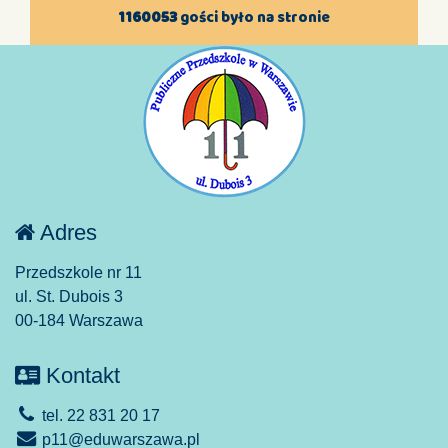
1160053
gości było na stronie
Adres
Przedszkole nr 11
ul. St. Dubois 3
00-184 Warszawa
Kontakt
tel. 22 831 20 17
p11@eduwarszawa.pl