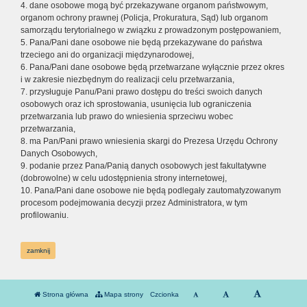
4. dane osobowe mogą być przekazywane organom państwowym,
organom ochrony prawnej (Policja, Prokuratura, Sąd) lub organom
samorządu terytorialnego w związku z prowadzonym postępowaniem,
5. Pana/Pani dane osobowe nie będą przekazywane do państwa
trzeciego ani do organizacji międzynarodowej,
6. Pana/Pani dane osobowe będą przetwarzane wyłącznie przez okres
i w zakresie niezbędnym do realizacji celu przetwarzania,
7. przysługuje Panu/Pani prawo dostępu do treści swoich danych
osobowych oraz ich sprostowania, usunięcia lub ograniczenia
przetwarzania lub prawo do wniesienia sprzeciwu wobec
przetwarzania,
8. ma Pan/Pani prawo wniesienia skargi do Prezesa Urzędu Ochrony
Danych Osobowych,
9. podanie przez Pana/Panią danych osobowych jest fakultatywne
(dobrowolne) w celu udostępnienia strony internetowej,
10. Pana/Pani dane osobowe nie będą podlegały zautomatyzowanym
procesom podejmowania decyzji przez Administratora, w tym
profilowaniu.
zamknij
Strona główna
Mapa strony
Czcionka