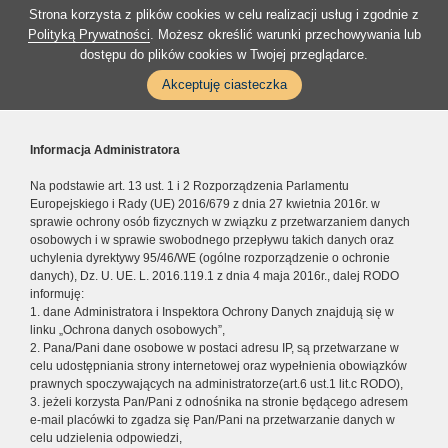
Strona korzysta z plików cookies w celu realizacji usług i zgodnie z
Polityką Prywatności
. Możesz określić warunki przechowywania lub
dostępu do plików cookies w Twojej przeglądarce.
Akceptuję ciasteczka
Informacja Administratora
Na podstawie art. 13 ust. 1 i 2 Rozporządzenia Parlamentu
Europejskiego i Rady (UE) 2016/679 z dnia 27 kwietnia 2016r. w
sprawie ochrony osób fizycznych w związku z przetwarzaniem danych
osobowych i w sprawie swobodnego przepływu takich danych oraz
uchylenia dyrektywy 95/46/WE (ogólne rozporządzenie o ochronie
danych), Dz. U. UE. L. 2016.119.1 z dnia 4 maja 2016r., dalej RODO
informuję:
1. dane Administratora i Inspektora Ochrony Danych znajdują się w
linku „Ochrona danych osobowych”,
2. Pana/Pani dane osobowe w postaci adresu IP, są przetwarzane w
celu udostępniania strony internetowej oraz wypełnienia obowiązków
prawnych spoczywających na administratorze(art.6 ust.1 lit.c RODO),
3. jeżeli korzysta Pan/Pani z odnośnika na stronie będącego adresem
e-mail placówki to zgadza się Pan/Pani na przetwarzanie danych w
celu udzielenia odpowiedzi,