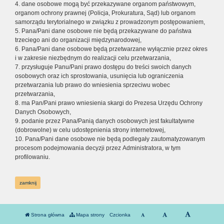
4. dane osobowe mogą być przekazywane organom państwowym,
organom ochrony prawnej (Policja, Prokuratura, Sąd) lub organom
samorządu terytorialnego w związku z prowadzonym postępowaniem,
5. Pana/Pani dane osobowe nie będą przekazywane do państwa
trzeciego ani do organizacji międzynarodowej,
6. Pana/Pani dane osobowe będą przetwarzane wyłącznie przez okres
i w zakresie niezbędnym do realizacji celu przetwarzania,
7. przysługuje Panu/Pani prawo dostępu do treści swoich danych
osobowych oraz ich sprostowania, usunięcia lub ograniczenia
przetwarzania lub prawo do wniesienia sprzeciwu wobec
przetwarzania,
8. ma Pan/Pani prawo wniesienia skargi do Prezesa Urzędu Ochrony
Danych Osobowych,
9. podanie przez Pana/Panią danych osobowych jest fakultatywne
(dobrowolne) w celu udostępnienia strony internetowej,
10. Pana/Pani dane osobowe nie będą podlegały zautomatyzowanym
procesom podejmowania decyzji przez Administratora, w tym
profilowaniu.
zamknij
Strona główna
Mapa strony
Czcionka