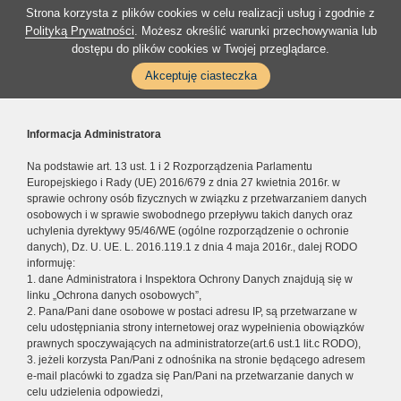
Strona korzysta z plików cookies w celu realizacji usług i zgodnie z
Polityką Prywatności
. Możesz określić warunki przechowywania lub
dostępu do plików cookies w Twojej przeglądarce.
Akceptuję ciasteczka
Informacja Administratora
Na podstawie art. 13 ust. 1 i 2 Rozporządzenia Parlamentu
Europejskiego i Rady (UE) 2016/679 z dnia 27 kwietnia 2016r. w
sprawie ochrony osób fizycznych w związku z przetwarzaniem danych
osobowych i w sprawie swobodnego przepływu takich danych oraz
uchylenia dyrektywy 95/46/WE (ogólne rozporządzenie o ochronie
danych), Dz. U. UE. L. 2016.119.1 z dnia 4 maja 2016r., dalej RODO
informuję:
1. dane Administratora i Inspektora Ochrony Danych znajdują się w
linku „Ochrona danych osobowych”,
2. Pana/Pani dane osobowe w postaci adresu IP, są przetwarzane w
celu udostępniania strony internetowej oraz wypełnienia obowiązków
prawnych spoczywających na administratorze(art.6 ust.1 lit.c RODO),
3. jeżeli korzysta Pan/Pani z odnośnika na stronie będącego adresem
e-mail placówki to zgadza się Pan/Pani na przetwarzanie danych w
celu udzielenia odpowiedzi,