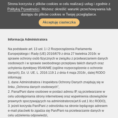
Strona korzysta z plików cookies w celu realizacji usług i zgodnie z
Polityką Prywatności
. Możesz określić warunki przechowywania lub
dostępu do plików cookies w Twojej przeglądarce.
Akceptuję ciasteczka
Informacja Administratora
Na podstawie art. 13 ust. 1 i 2 Rozporządzenia Parlamentu
Europejskiego i Rady (UE) 2016/679 z dnia 27 kwietnia 2016r. w
sprawie ochrony osób fizycznych w związku z przetwarzaniem danych
osobowych i w sprawie swobodnego przepływu takich danych oraz
uchylenia dyrektywy 95/46/WE (ogólne rozporządzenie o ochronie
danych), Dz. U. UE. L. 2016.119.1 z dnia 4 maja 2016r., dalej RODO
informuję:
1. dane Administratora i Inspektora Ochrony Danych znajdują się w
linku „Ochrona danych osobowych”,
2. Pana/Pani dane osobowe w postaci adresu IP, są przetwarzane w
celu udostępniania strony internetowej oraz wypełnienia obowiązków
prawnych spoczywających na administratorze(art.6 ust.1 lit.c RODO),
3. jeżeli korzysta Pan/Pani z odnośnika na stronie będącego adresem
e-mail placówki to zgadza się Pan/Pani na przetwarzanie danych w
celu udzielenia odpowiedzi,