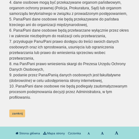
4. dane osobowe mogą być przekazywane organom państwowym,
organom ochrony prawnej (Policja, Prokuratura, Sąd) lub organom
samorządu terytorialnego w związku z prowadzonym postępowaniem,
5. Pana/Pani dane osobowe nie będą przekazywane do państwa
trzeciego ani do organizacji międzynarodowej,
6. Pana/Pani dane osobowe będą przetwarzane wyłącznie przez okres
i w zakresie niezbędnym do realizacji celu przetwarzania,
7. przysługuje Panu/Pani prawo dostępu do treści swoich danych
osobowych oraz ich sprostowania, usunięcia lub ograniczenia
przetwarzania lub prawo do wniesienia sprzeciwu wobec
przetwarzania,
8. ma Pan/Pani prawo wniesienia skargi do Prezesa Urzędu Ochrony
Danych Osobowych,
9. podanie przez Pana/Panią danych osobowych jest fakultatywne
(dobrowolne) w celu udostępnienia strony internetowej,
10. Pana/Pani dane osobowe nie będą podlegały zautomatyzowanym
procesom podejmowania decyzji przez Administratora, w tym
profilowaniu.
zamknij
Strona główna
Mapa strony
Czcionka