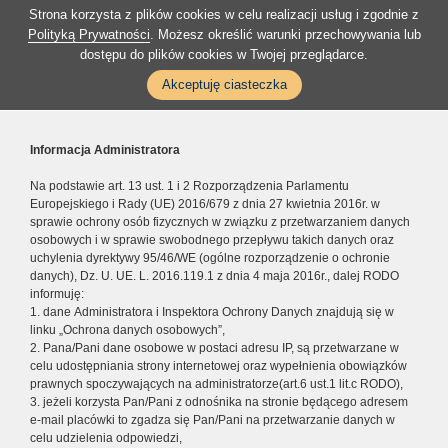
Strona korzysta z plików cookies w celu realizacji usług i zgodnie z
Polityką Prywatności
. Możesz określić warunki przechowywania lub
dostępu do plików cookies w Twojej przeglądarce.
Akceptuję ciasteczka
Informacja Administratora
Na podstawie art. 13 ust. 1 i 2 Rozporządzenia Parlamentu
Europejskiego i Rady (UE) 2016/679 z dnia 27 kwietnia 2016r. w
sprawie ochrony osób fizycznych w związku z przetwarzaniem danych
osobowych i w sprawie swobodnego przepływu takich danych oraz
uchylenia dyrektywy 95/46/WE (ogólne rozporządzenie o ochronie
danych), Dz. U. UE. L. 2016.119.1 z dnia 4 maja 2016r., dalej RODO
informuję:
1. dane Administratora i Inspektora Ochrony Danych znajdują się w
linku „Ochrona danych osobowych”,
2. Pana/Pani dane osobowe w postaci adresu IP, są przetwarzane w
celu udostępniania strony internetowej oraz wypełnienia obowiązków
prawnych spoczywających na administratorze(art.6 ust.1 lit.c RODO),
3. jeżeli korzysta Pan/Pani z odnośnika na stronie będącego adresem
e-mail placówki to zgadza się Pan/Pani na przetwarzanie danych w
celu udzielenia odpowiedzi,