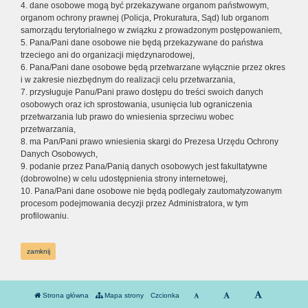
4. dane osobowe mogą być przekazywane organom państwowym,
organom ochrony prawnej (Policja, Prokuratura, Sąd) lub organom
samorządu terytorialnego w związku z prowadzonym postępowaniem,
5. Pana/Pani dane osobowe nie będą przekazywane do państwa
trzeciego ani do organizacji międzynarodowej,
6. Pana/Pani dane osobowe będą przetwarzane wyłącznie przez okres
i w zakresie niezbędnym do realizacji celu przetwarzania,
7. przysługuje Panu/Pani prawo dostępu do treści swoich danych
osobowych oraz ich sprostowania, usunięcia lub ograniczenia
przetwarzania lub prawo do wniesienia sprzeciwu wobec
przetwarzania,
8. ma Pan/Pani prawo wniesienia skargi do Prezesa Urzędu Ochrony
Danych Osobowych,
9. podanie przez Pana/Panią danych osobowych jest fakultatywne
(dobrowolne) w celu udostępnienia strony internetowej,
10. Pana/Pani dane osobowe nie będą podlegały zautomatyzowanym
procesom podejmowania decyzji przez Administratora, w tym
profilowaniu.
zamknij
Strona główna
Mapa strony
Czcionka