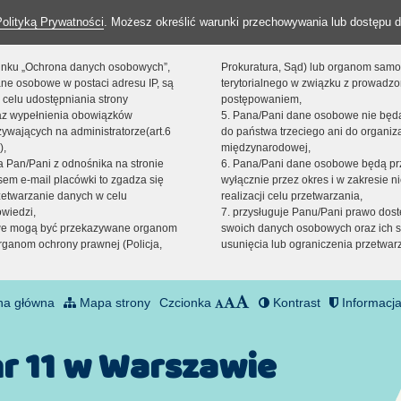
Polityką Prywatności
. Możesz określić warunki przechowywania lub dostępu d
 linku „Ochrona danych osobowych”,
Prokuratura, Sąd) lub organom sam
ne osobowe w postaci adresu IP, są
terytorialnego w związku z prowadz
 celu udostępniania strony
postępowaniem,
raz wypełnienia obowiązków
5. Pana/Pani dane osobowe nie bę
ywających na administratorze(art.6
do państwa trzeciego ani do organiza
),
międzynarodowej,
sta Pan/Pani z odnośnika na stronie
6. Pana/Pani dane osobowe będą pr
em e-mail placówki to zgadza się
wyłącznie przez okres i w zakresie 
zetwarzanie danych w celu
realizacji celu przetwarzania,
owiedzi,
7. przysługuje Panu/Pani prawo dost
we mogą być przekazywane organom
swoich danych osobowych oraz ich s
ganom ochrony prawnej (Policja,
usunięcia lub ograniczenia przetwar
na główna
Mapa strony
Czcionka
Kontrast
Informacja
nr 11 w Warszawie