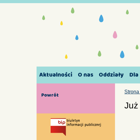
Aktualności
O nas
Oddziały
Dla
Strona
Powrót
Już