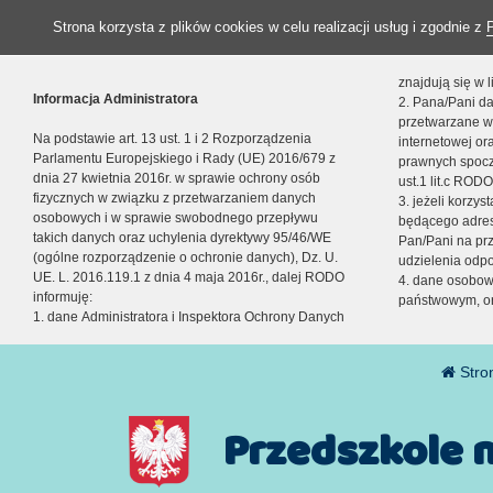
Strona korzysta z plików cookies w celu realizacji usług i zgodnie z
znajdują się w
Informacja Administratora
2. Pana/Pani da
przetwarzane w
Na podstawie art. 13 ust. 1 i 2 Rozporządzenia
internetowej o
Parlamentu Europejskiego i Rady (UE) 2016/679 z
prawnych spocz
dnia 27 kwietnia 2016r. w sprawie ochrony osób
ust.1 lit.c RODO
fizycznych w związku z przetwarzaniem danych
3. jeżeli korzy
osobowych i w sprawie swobodnego przepływu
będącego adres
takich danych oraz uchylenia dyrektywy 95/46/WE
Pan/Pani na pr
(ogólne rozporządzenie o ochronie danych), Dz. U.
udzielenia odp
UE. L. 2016.119.1 z dnia 4 maja 2016r., dalej RODO
4. dane osobo
informuję:
państwowym, or
1. dane Administratora i Inspektora Ochrony Danych
Stro
Przedszkole 