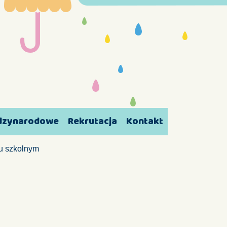
ędzynarodowe
Rekrutacja
Kontakt
u szkolnym