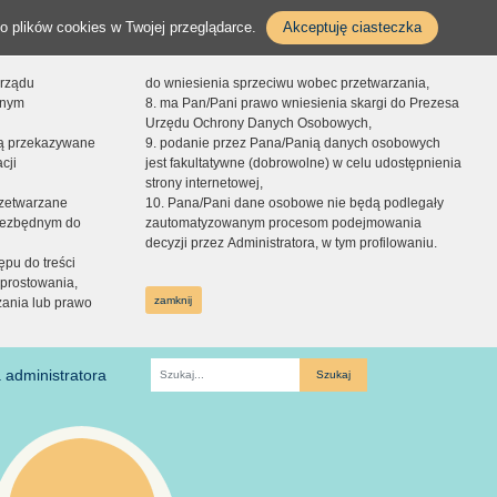
o plików cookies w Twojej przeglądarce.
Akceptuję ciasteczka
orządu
do wniesienia sprzeciwu wobec przetwarzania,
onym
8. ma Pan/Pani prawo wniesienia skargi do Prezesa
Urzędu Ochrony Danych Osobowych,
dą przekazywane
9. podanie przez Pana/Panią danych osobowych
cji
jest fakultatywne (dobrowolne) w celu udostępnienia
strony internetowej,
zetwarzane
10. Pana/Pani dane osobowe nie będą podlegały
niezbędnym do
zautomatyzowanym procesom podejmowania
decyzji przez Administratora, w tym profilowaniu.
ępu do treści
prostowania,
zamknij
zania lub prawo
 administratora
Fraza