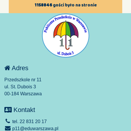
1158846
gości było na stronie
Adres
Przedszkole nr 11
ul. St. Dubois 3
00-184 Warszawa
Kontakt
tel. 22 831 20 17
p11@eduwarszawa.pl