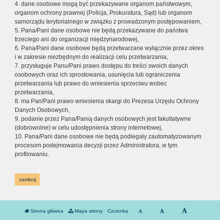
4. dane osobowe mogą być przekazywane organom państwowym,
organom ochrony prawnej (Policja, Prokuratura, Sąd) lub organom
samorządu terytorialnego w związku z prowadzonym postępowaniem,
5. Pana/Pani dane osobowe nie będą przekazywane do państwa
trzeciego ani do organizacji międzynarodowej,
6. Pana/Pani dane osobowe będą przetwarzane wyłącznie przez okres
i w zakresie niezbędnym do realizacji celu przetwarzania,
7. przysługuje Panu/Pani prawo dostępu do treści swoich danych
osobowych oraz ich sprostowania, usunięcia lub ograniczenia
przetwarzania lub prawo do wniesienia sprzeciwu wobec
przetwarzania,
8. ma Pan/Pani prawo wniesienia skargi do Prezesa Urzędu Ochrony
Danych Osobowych,
9. podanie przez Pana/Panią danych osobowych jest fakultatywne
(dobrowolne) w celu udostępnienia strony internetowej,
10. Pana/Pani dane osobowe nie będą podlegały zautomatyzowanym
procesom podejmowania decyzji przez Administratora, w tym
profilowaniu.
zamknij
Strona główna
Mapa strony
Czcionka