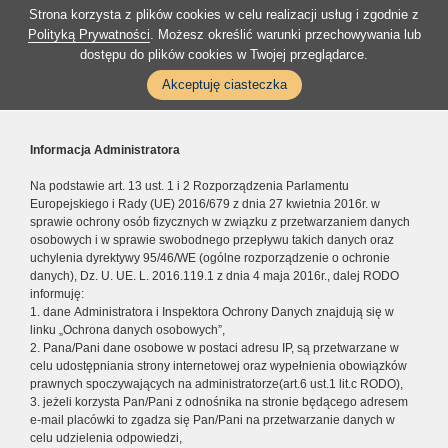
Strona korzysta z plików cookies w celu realizacji usług i zgodnie z
Polityką Prywatności
. Możesz określić warunki przechowywania lub
dostępu do plików cookies w Twojej przeglądarce.
Akceptuję ciasteczka
Informacja Administratora
Na podstawie art. 13 ust. 1 i 2 Rozporządzenia Parlamentu
Europejskiego i Rady (UE) 2016/679 z dnia 27 kwietnia 2016r. w
sprawie ochrony osób fizycznych w związku z przetwarzaniem danych
osobowych i w sprawie swobodnego przepływu takich danych oraz
uchylenia dyrektywy 95/46/WE (ogólne rozporządzenie o ochronie
danych), Dz. U. UE. L. 2016.119.1 z dnia 4 maja 2016r., dalej RODO
informuję:
1. dane Administratora i Inspektora Ochrony Danych znajdują się w
linku „Ochrona danych osobowych”,
2. Pana/Pani dane osobowe w postaci adresu IP, są przetwarzane w
celu udostępniania strony internetowej oraz wypełnienia obowiązków
prawnych spoczywających na administratorze(art.6 ust.1 lit.c RODO),
3. jeżeli korzysta Pan/Pani z odnośnika na stronie będącego adresem
e-mail placówki to zgadza się Pan/Pani na przetwarzanie danych w
celu udzielenia odpowiedzi,