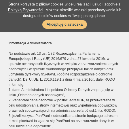
Strona korzysta z plików cookies w celu realizacji usług i zgodnie z
Polityką Prywatności
. Możesz określić warunki przechowywania lub
dostępu do plików cookies w Twojej przeglądarce.
Akceptuję ciasteczka
Informacja Administratora
Na podstawie art. 13 ust. 1 i 2 Rozporządzenia Parlamentu
Europejskiego i Rady (UE) 2016/679 z dnia 27 kwietnia 2016r. w
sprawie ochrony osób fizycznych w związku z przetwarzaniem danych
osobowych i w sprawie swobodnego przepływu takich danych oraz
uchylenia dyrektywy 95/46/WE (ogólne rozporządzenie o ochronie
danych), Dz. U. UE. L. 2016.119.1 z dnia 4 maja 2016r., dalej RODO
informuję:
1. dane Administratora i Inspektora Ochrony Danych znajdują się w
linku „Ochrona danych osobowych”,
2. Pana/Pani dane osobowe w postaci adresu IP, są przetwarzane w
celu udostępniania strony internetowej oraz wypełnienia obowiązków
prawnych spoczywających na administratorze(art.6 ust.1 lit.c RODO),
3. jeżeli korzysta Pan/Pani z odnośnika na stronie będącego adresem
e-mail placówki to zgadza się Pan/Pani na przetwarzanie danych w
celu udzielenia odpowiedzi,