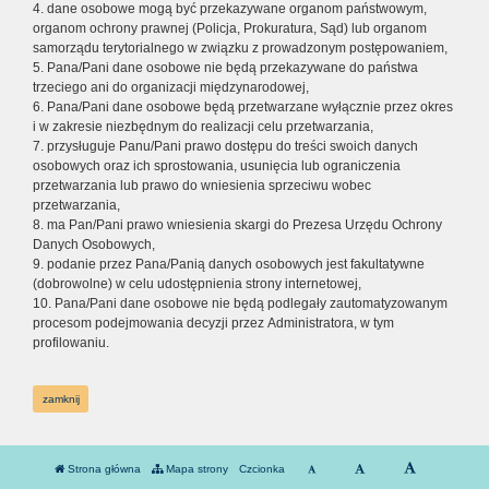
4. dane osobowe mogą być przekazywane organom państwowym,
organom ochrony prawnej (Policja, Prokuratura, Sąd) lub organom
samorządu terytorialnego w związku z prowadzonym postępowaniem,
5. Pana/Pani dane osobowe nie będą przekazywane do państwa
trzeciego ani do organizacji międzynarodowej,
6. Pana/Pani dane osobowe będą przetwarzane wyłącznie przez okres
i w zakresie niezbędnym do realizacji celu przetwarzania,
7. przysługuje Panu/Pani prawo dostępu do treści swoich danych
osobowych oraz ich sprostowania, usunięcia lub ograniczenia
przetwarzania lub prawo do wniesienia sprzeciwu wobec
przetwarzania,
8. ma Pan/Pani prawo wniesienia skargi do Prezesa Urzędu Ochrony
Danych Osobowych,
9. podanie przez Pana/Panią danych osobowych jest fakultatywne
(dobrowolne) w celu udostępnienia strony internetowej,
10. Pana/Pani dane osobowe nie będą podlegały zautomatyzowanym
procesom podejmowania decyzji przez Administratora, w tym
profilowaniu.
zamknij
Strona główna
Mapa strony
Czcionka