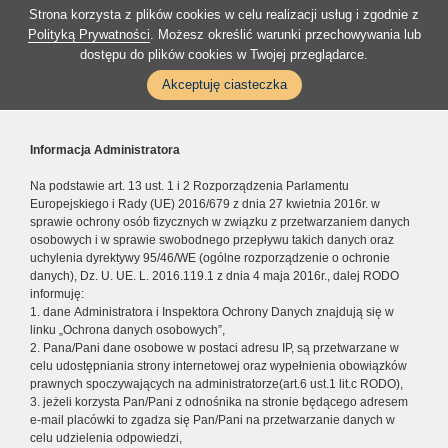
Strona korzysta z plików cookies w celu realizacji usług i zgodnie z
Polityką Prywatności
. Możesz określić warunki przechowywania lub
dostępu do plików cookies w Twojej przeglądarce.
Akceptuję ciasteczka
Informacja Administratora
Na podstawie art. 13 ust. 1 i 2 Rozporządzenia Parlamentu
Europejskiego i Rady (UE) 2016/679 z dnia 27 kwietnia 2016r. w
sprawie ochrony osób fizycznych w związku z przetwarzaniem danych
osobowych i w sprawie swobodnego przepływu takich danych oraz
uchylenia dyrektywy 95/46/WE (ogólne rozporządzenie o ochronie
danych), Dz. U. UE. L. 2016.119.1 z dnia 4 maja 2016r., dalej RODO
informuję:
1. dane Administratora i Inspektora Ochrony Danych znajdują się w
linku „Ochrona danych osobowych”,
2. Pana/Pani dane osobowe w postaci adresu IP, są przetwarzane w
celu udostępniania strony internetowej oraz wypełnienia obowiązków
prawnych spoczywających na administratorze(art.6 ust.1 lit.c RODO),
3. jeżeli korzysta Pan/Pani z odnośnika na stronie będącego adresem
e-mail placówki to zgadza się Pan/Pani na przetwarzanie danych w
celu udzielenia odpowiedzi,