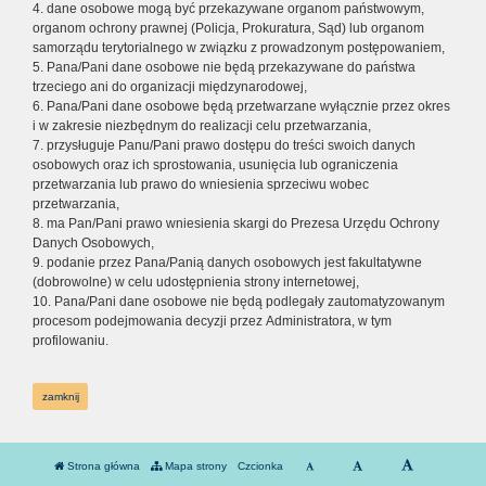
4. dane osobowe mogą być przekazywane organom państwowym,
organom ochrony prawnej (Policja, Prokuratura, Sąd) lub organom
samorządu terytorialnego w związku z prowadzonym postępowaniem,
5. Pana/Pani dane osobowe nie będą przekazywane do państwa
trzeciego ani do organizacji międzynarodowej,
6. Pana/Pani dane osobowe będą przetwarzane wyłącznie przez okres
i w zakresie niezbędnym do realizacji celu przetwarzania,
7. przysługuje Panu/Pani prawo dostępu do treści swoich danych
osobowych oraz ich sprostowania, usunięcia lub ograniczenia
przetwarzania lub prawo do wniesienia sprzeciwu wobec
przetwarzania,
8. ma Pan/Pani prawo wniesienia skargi do Prezesa Urzędu Ochrony
Danych Osobowych,
9. podanie przez Pana/Panią danych osobowych jest fakultatywne
(dobrowolne) w celu udostępnienia strony internetowej,
10. Pana/Pani dane osobowe nie będą podlegały zautomatyzowanym
procesom podejmowania decyzji przez Administratora, w tym
profilowaniu.
zamknij
Strona główna
Mapa strony
Czcionka