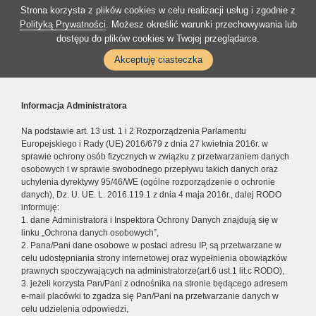
Strona korzysta z plików cookies w celu realizacji usług i zgodnie z
Polityką Prywatności
. Możesz określić warunki przechowywania lub
dostępu do plików cookies w Twojej przeglądarce.
Akceptuję ciasteczka
Informacja Administratora
Na podstawie art. 13 ust. 1 i 2 Rozporządzenia Parlamentu
Europejskiego i Rady (UE) 2016/679 z dnia 27 kwietnia 2016r. w
sprawie ochrony osób fizycznych w związku z przetwarzaniem danych
osobowych i w sprawie swobodnego przepływu takich danych oraz
uchylenia dyrektywy 95/46/WE (ogólne rozporządzenie o ochronie
danych), Dz. U. UE. L. 2016.119.1 z dnia 4 maja 2016r., dalej RODO
informuję:
1. dane Administratora i Inspektora Ochrony Danych znajdują się w
linku „Ochrona danych osobowych”,
2. Pana/Pani dane osobowe w postaci adresu IP, są przetwarzane w
celu udostępniania strony internetowej oraz wypełnienia obowiązków
prawnych spoczywających na administratorze(art.6 ust.1 lit.c RODO),
3. jeżeli korzysta Pan/Pani z odnośnika na stronie będącego adresem
e-mail placówki to zgadza się Pan/Pani na przetwarzanie danych w
celu udzielenia odpowiedzi,