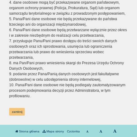
4. dane osobowe mogą być przekazywane organom państwowym,
organom ochrony prawnej (Policja, Prokuratura, Sąd) lub organom
samorządu terytorialnego w związku z prowadzonym postępowaniem,
5. Pana/Pani dane osobowe nie będą przekazywane do państwa
trzeciego ani do organizacji międzynarodowej,
6. Pana/Pani dane osobowe będą przetwarzane wyłącznie przez okres
i w zakresie niezbędnym do realizacji celu przetwarzania,
7. przysługuje Panu/Pani prawo dostępu do treści swoich danych
osobowych oraz ich sprostowania, usunięcia lub ograniczenia
przetwarzania lub prawo do wniesienia sprzeciwu wobec
przetwarzania,
8. ma Pan/Pani prawo wniesienia skargi do Prezesa Urzędu Ochrony
Danych Osobowych,
9. podanie przez Pana/Panią danych osobowych jest fakultatywne
(dobrowolne) w celu udostępnienia strony internetowej,
10. Pana/Pani dane osobowe nie będą podlegały zautomatyzowanym
procesom podejmowania decyzji przez Administratora, w tym
profilowaniu.
zamknij
Strona główna
Mapa strony
Czcionka