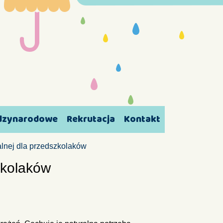
ędzynarodowe
Rekrutacja
Kontakt
alnej dla przedszkolaków
zkolaków