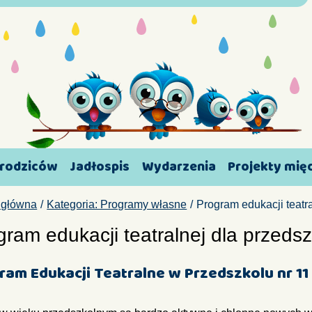
 rodziców
Jadłospis
Wydarzenia
Projekty mi
 główna
Kategoria: Programy własne
Program edukacji teatr
gram edukacji teatralnej dla przeds
ram Edukacji Teatralne w Przedszkolu nr 11