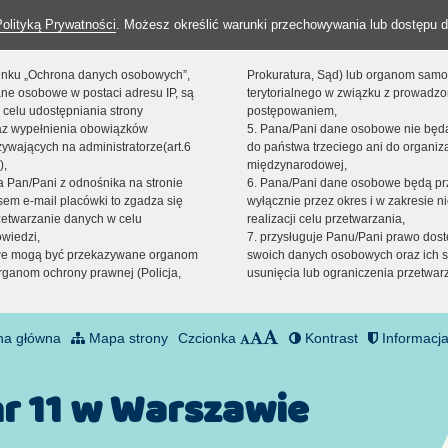
Polityką Prywatności
. Możesz określić warunki przechowywania lub dostępu d
 linku „Ochrona danych osobowych”,
Prokuratura, Sąd) lub organom sam
ne osobowe w postaci adresu IP, są
terytorialnego w związku z prowadz
 celu udostępniania strony
postępowaniem,
raz wypełnienia obowiązków
5. Pana/Pani dane osobowe nie bę
ywających na administratorze(art.6
do państwa trzeciego ani do organiza
),
międzynarodowej,
sta Pan/Pani z odnośnika na stronie
6. Pana/Pani dane osobowe będą pr
em e-mail placówki to zgadza się
wyłącznie przez okres i w zakresie 
zetwarzanie danych w celu
realizacji celu przetwarzania,
owiedzi,
7. przysługuje Panu/Pani prawo dost
we mogą być przekazywane organom
swoich danych osobowych oraz ich s
ganom ochrony prawnej (Policja,
usunięcia lub ograniczenia przetwar
na główna
Mapa strony
Czcionka
Kontrast
Informacja
nr 11 w Warszawie