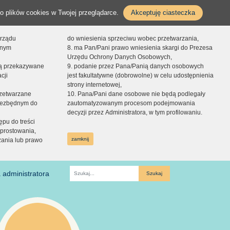
o plików cookies w Twojej przeglądarce.
Akceptuję ciasteczka
orządu
do wniesienia sprzeciwu wobec przetwarzania,
onym
8. ma Pan/Pani prawo wniesienia skargi do Prezesa
Urzędu Ochrony Danych Osobowych,
dą przekazywane
9. podanie przez Pana/Panią danych osobowych
cji
jest fakultatywne (dobrowolne) w celu udostępnienia
strony internetowej,
zetwarzane
10. Pana/Pani dane osobowe nie będą podlegały
niezbędnym do
zautomatyzowanym procesom podejmowania
decyzji przez Administratora, w tym profilowaniu.
ępu do treści
prostowania,
zamknij
zania lub prawo
 administratora
Fraza