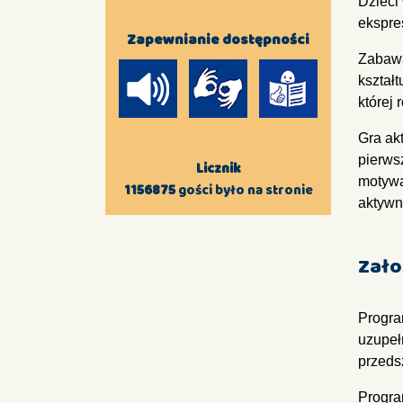
Dzieci
ekspre
Zapewnianie dostępności
Zabawa
kształ
której 
Gra ak
pierws
Licznik
motywa
1156875
gości było na stronie
aktywn
Zało
Progra
uzupeł
przeds
Progra