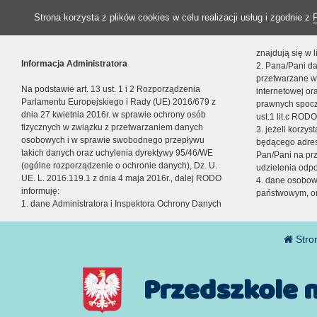
Strona korzysta z plików cookies w celu realizacji usług i zgodnie z
znajdują się w
Informacja Administratora
2. Pana/Pani da
przetwarzane w
Na podstawie art. 13 ust. 1 i 2 Rozporządzenia
internetowej o
Parlamentu Europejskiego i Rady (UE) 2016/679 z
prawnych spocz
dnia 27 kwietnia 2016r. w sprawie ochrony osób
ust.1 lit.c RODO
fizycznych w związku z przetwarzaniem danych
3. jeżeli korzy
osobowych i w sprawie swobodnego przepływu
będącego adres
takich danych oraz uchylenia dyrektywy 95/46/WE
Pan/Pani na pr
(ogólne rozporządzenie o ochronie danych), Dz. U.
udzielenia odp
UE. L. 2016.119.1 z dnia 4 maja 2016r., dalej RODO
4. dane osobo
informuję:
państwowym, or
1. dane Administratora i Inspektora Ochrony Danych
Stro
Przedszkole 