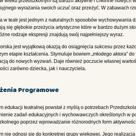
 w wieku przedszkolnym są bardzo aktywne i chłonne nowych wr
syjnego wyrażania swoich uczuć oraz przeżyć. W zabawach rzecz
 w teatr jest jednym z naturalnych sposobów wychowywania dz
tują się głębokie przeżycia artystyczne które w bardzo dużym st
różne rodzaje ekspresji znajdują swój najpełniejszy wyraz.
torska jest wyjątkową okazją do osiągnięcia sukcesu przez każ
zym etapie kształcenia. Stymuluje bowiem „młodego aktora” do 
cją do nowych wyzwań. Daje również poczucie własnej wartości
ości zarówno dziecka, jak i nauczyciela.
żenia Programowe
m edukacji teatralnej powstał z myślą o potrzebach Przedszkol
nienie zadań edukacyjnych i wychowawczych określonych w 
zkolnego poprzez wprowadzanie różnorodnych form aktywności
m nie odnosi się do konkretnej grupy wiekowej. Jego realizacj