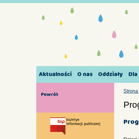
Aktualności
O nas
Oddziały
Dla
Strona
Powrót
Pro
Prog