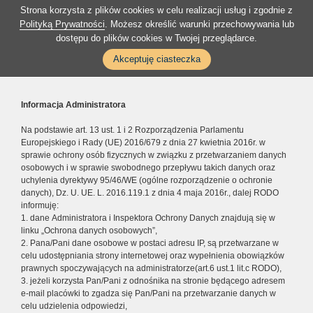
Strona korzysta z plików cookies w celu realizacji usług i zgodnie z
Polityką Prywatności
. Możesz określić warunki przechowywania lub
dostępu do plików cookies w Twojej przeglądarce.
Akceptuję ciasteczka
Informacja Administratora
Na podstawie art. 13 ust. 1 i 2 Rozporządzenia Parlamentu
Europejskiego i Rady (UE) 2016/679 z dnia 27 kwietnia 2016r. w
sprawie ochrony osób fizycznych w związku z przetwarzaniem danych
osobowych i w sprawie swobodnego przepływu takich danych oraz
uchylenia dyrektywy 95/46/WE (ogólne rozporządzenie o ochronie
danych), Dz. U. UE. L. 2016.119.1 z dnia 4 maja 2016r., dalej RODO
informuję:
1. dane Administratora i Inspektora Ochrony Danych znajdują się w
linku „Ochrona danych osobowych”,
2. Pana/Pani dane osobowe w postaci adresu IP, są przetwarzane w
celu udostępniania strony internetowej oraz wypełnienia obowiązków
prawnych spoczywających na administratorze(art.6 ust.1 lit.c RODO),
3. jeżeli korzysta Pan/Pani z odnośnika na stronie będącego adresem
e-mail placówki to zgadza się Pan/Pani na przetwarzanie danych w
celu udzielenia odpowiedzi,