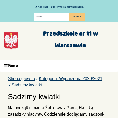
Kontrast
Informacja administratora
Fraza
Przedszkole nr 11 w
Warszawie
Menu
Strona główna
Kategoria: Wydarzenia 2020/2021
Sadzimy kwiatki
Sadzimy kwiatki
Na początku marca Żabki wraz Panią Halinką
zasadziły hiacynty. Codziennie doglądamy sadzonki i