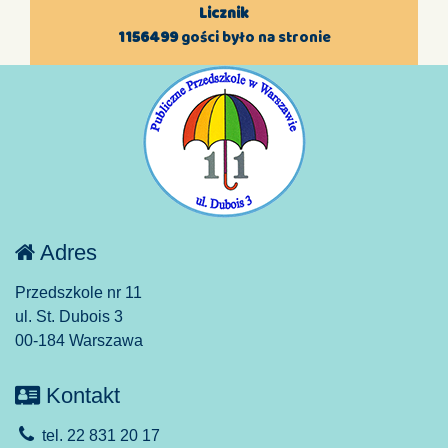
Licznik
1156499
gości było na stronie
Adres
Przedszkole nr 11
ul. St. Dubois 3
00-184 Warszawa
Kontakt
tel. 22 831 20 17