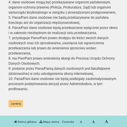
4. dane osobowe mogą być przekazywane organom państwowym,
organom ochrony prawnej (Policja, Prokuratura, Sąd) lub organom
samorządu terytorialnego w związku z prowadzonym postępowaniem,
5. Pana/Pani dane osobowe nie będą przekazywane do państwa
trzeciego ani do organizacji międzynarodowej,
6. Pana/Pani dane osobowe będą przetwarzane wyłącznie przez okres
i w zakresie niezbędnym do realizacji celu przetwarzania,
7. przysługuje Panu/Pani prawo dostępu do treści swoich danych
osobowych oraz ich sprostowania, usunięcia lub ograniczenia
przetwarzania lub prawo do wniesienia sprzeciwu wobec
przetwarzania,
8. ma Pan/Pani prawo wniesienia skargi do Prezesa Urzędu Ochrony
Danych Osobowych,
9. podanie przez Pana/Panią danych osobowych jest fakultatywne
(dobrowolne) w celu udostępnienia strony internetowej,
10. Pana/Pani dane osobowe nie będą podlegały zautomatyzowanym
procesom podejmowania decyzji przez Administratora, w tym
profilowaniu.
zamknij
Strona główna
Mapa strony
Czcionka