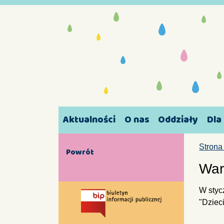
Aktualności
O nas
Oddziały
Dla
Strona
Powrót
War
W styc
"Dziec