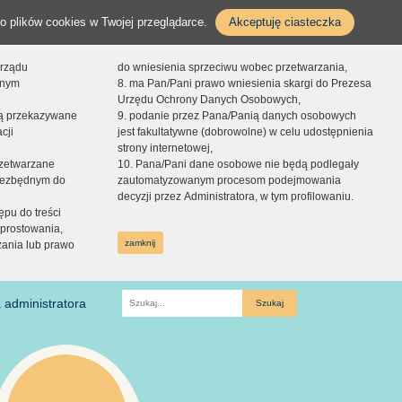
o plików cookies w Twojej przeglądarce.
Akceptuję ciasteczka
orządu
do wniesienia sprzeciwu wobec przetwarzania,
onym
8. ma Pan/Pani prawo wniesienia skargi do Prezesa
Urzędu Ochrony Danych Osobowych,
dą przekazywane
9. podanie przez Pana/Panią danych osobowych
cji
jest fakultatywne (dobrowolne) w celu udostępnienia
strony internetowej,
zetwarzane
10. Pana/Pani dane osobowe nie będą podlegały
niezbędnym do
zautomatyzowanym procesom podejmowania
decyzji przez Administratora, w tym profilowaniu.
ępu do treści
prostowania,
zamknij
zania lub prawo
 administratora
Fraza