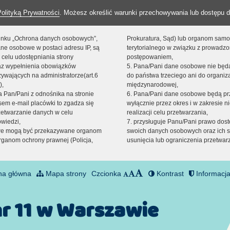
Polityką Prywatności
. Możesz określić warunki przechowywania lub dostępu d
 linku „Ochrona danych osobowych”,
Prokuratura, Sąd) lub organom sam
ne osobowe w postaci adresu IP, są
terytorialnego w związku z prowadz
 celu udostępniania strony
postępowaniem,
raz wypełnienia obowiązków
5. Pana/Pani dane osobowe nie bę
ywających na administratorze(art.6
do państwa trzeciego ani do organiza
),
międzynarodowej,
sta Pan/Pani z odnośnika na stronie
6. Pana/Pani dane osobowe będą pr
em e-mail placówki to zgadza się
wyłącznie przez okres i w zakresie 
zetwarzanie danych w celu
realizacji celu przetwarzania,
owiedzi,
7. przysługuje Panu/Pani prawo dost
we mogą być przekazywane organom
swoich danych osobowych oraz ich s
ganom ochrony prawnej (Policja,
usunięcia lub ograniczenia przetwar
na główna
Mapa strony
Czcionka
Kontrast
Informacja
nr 11 w Warszawie