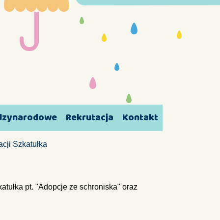
ędzynarodowe
Rekrutacja
Kontakt
acji Szkatułka
atułka pt. "Adopcje ze schroniska" oraz