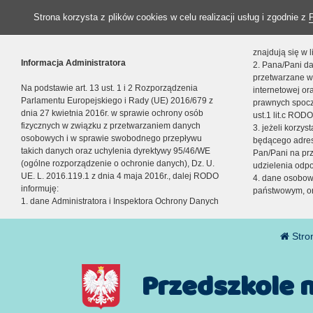
Strona korzysta z plików cookies w celu realizacji usług i zgodnie z
znajdują się w
Informacja Administratora
2. Pana/Pani da
przetwarzane w
Na podstawie art. 13 ust. 1 i 2 Rozporządzenia
internetowej o
Parlamentu Europejskiego i Rady (UE) 2016/679 z
prawnych spocz
dnia 27 kwietnia 2016r. w sprawie ochrony osób
ust.1 lit.c RODO
fizycznych w związku z przetwarzaniem danych
3. jeżeli korzy
osobowych i w sprawie swobodnego przepływu
będącego adres
takich danych oraz uchylenia dyrektywy 95/46/WE
Pan/Pani na pr
(ogólne rozporządzenie o ochronie danych), Dz. U.
udzielenia odp
UE. L. 2016.119.1 z dnia 4 maja 2016r., dalej RODO
4. dane osobo
informuję:
państwowym, or
1. dane Administratora i Inspektora Ochrony Danych
Stro
Przedszkole 