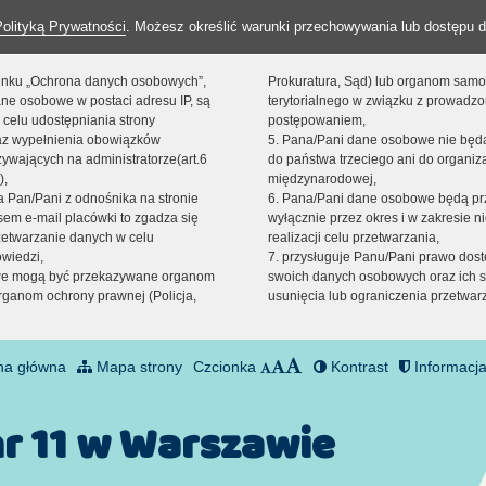
Polityką Prywatności
. Możesz określić warunki przechowywania lub dostępu d
 linku „Ochrona danych osobowych”,
Prokuratura, Sąd) lub organom sam
ne osobowe w postaci adresu IP, są
terytorialnego w związku z prowadz
 celu udostępniania strony
postępowaniem,
raz wypełnienia obowiązków
5. Pana/Pani dane osobowe nie bę
ywających na administratorze(art.6
do państwa trzeciego ani do organiza
),
międzynarodowej,
sta Pan/Pani z odnośnika na stronie
6. Pana/Pani dane osobowe będą pr
em e-mail placówki to zgadza się
wyłącznie przez okres i w zakresie 
zetwarzanie danych w celu
realizacji celu przetwarzania,
owiedzi,
7. przysługuje Panu/Pani prawo dost
we mogą być przekazywane organom
swoich danych osobowych oraz ich s
ganom ochrony prawnej (Policja,
usunięcia lub ograniczenia przetwar
na główna
Mapa strony
Czcionka
Kontrast
Informacja
nr 11 w Warszawie