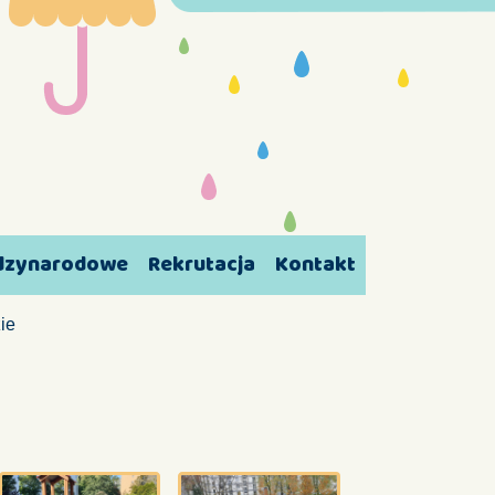
ędzynarodowe
Rekrutacja
Kontakt
ie