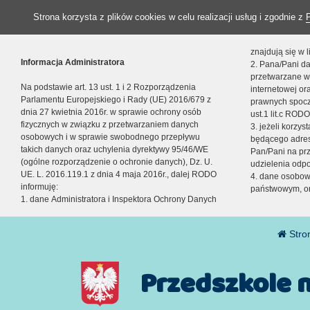
Strona korzysta z plików cookies w celu realizacji usług i zgodnie z
znajdują się w
Informacja Administratora
2. Pana/Pani da
przetwarzane w
Na podstawie art. 13 ust. 1 i 2 Rozporządzenia
internetowej o
Parlamentu Europejskiego i Rady (UE) 2016/679 z
prawnych spocz
dnia 27 kwietnia 2016r. w sprawie ochrony osób
ust.1 lit.c RODO
fizycznych w związku z przetwarzaniem danych
3. jeżeli korzy
osobowych i w sprawie swobodnego przepływu
będącego adres
takich danych oraz uchylenia dyrektywy 95/46/WE
Pan/Pani na pr
(ogólne rozporządzenie o ochronie danych), Dz. U.
udzielenia odp
UE. L. 2016.119.1 z dnia 4 maja 2016r., dalej RODO
4. dane osobo
informuję:
państwowym, or
1. dane Administratora i Inspektora Ochrony Danych
Stro
Przedszkole 