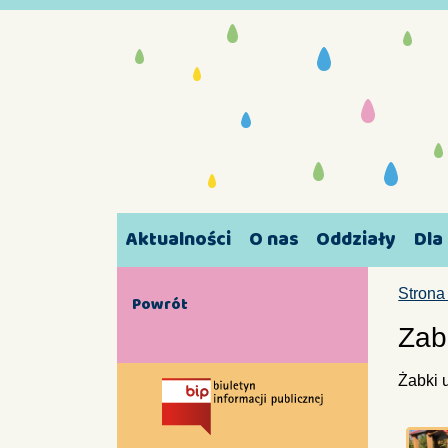
Aktualności
O nas
Oddziały
Dla
Strona
Powrót
Zab
Żabki 