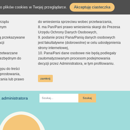
o plików cookies w Twojej przeglądarce.
Akceptuję ciasteczka
orządu
do wniesienia sprzeciwu wobec przetwarzania,
onym
8. ma Pan/Pani prawo wniesienia skargi do Prezesa
Urzędu Ochrony Danych Osobowych,
dą przekazywane
9. podanie przez Pana/Panią danych osobowych
cji
jest fakultatywne (dobrowolne) w celu udostępnienia
strony internetowej,
zetwarzane
10. Pana/Pani dane osobowe nie będą podlegały
niezbędnym do
zautomatyzowanym procesom podejmowania
decyzji przez Administratora, w tym profilowaniu.
ępu do treści
prostowania,
zamknij
zania lub prawo
 administratora
Fraza