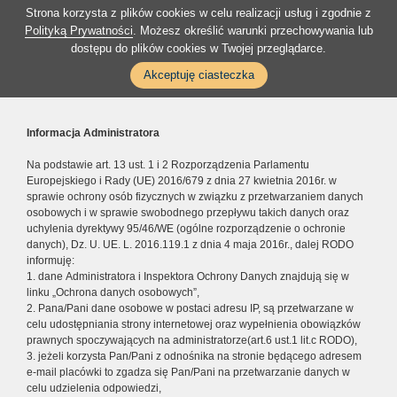
Strona korzysta z plików cookies w celu realizacji usług i zgodnie z
Polityką Prywatności
. Możesz określić warunki przechowywania lub
dostępu do plików cookies w Twojej przeglądarce.
Akceptuję ciasteczka
Informacja Administratora
Na podstawie art. 13 ust. 1 i 2 Rozporządzenia Parlamentu
Europejskiego i Rady (UE) 2016/679 z dnia 27 kwietnia 2016r. w
sprawie ochrony osób fizycznych w związku z przetwarzaniem danych
osobowych i w sprawie swobodnego przepływu takich danych oraz
uchylenia dyrektywy 95/46/WE (ogólne rozporządzenie o ochronie
danych), Dz. U. UE. L. 2016.119.1 z dnia 4 maja 2016r., dalej RODO
informuję:
1. dane Administratora i Inspektora Ochrony Danych znajdują się w
linku „Ochrona danych osobowych”,
2. Pana/Pani dane osobowe w postaci adresu IP, są przetwarzane w
celu udostępniania strony internetowej oraz wypełnienia obowiązków
prawnych spoczywających na administratorze(art.6 ust.1 lit.c RODO),
3. jeżeli korzysta Pan/Pani z odnośnika na stronie będącego adresem
e-mail placówki to zgadza się Pan/Pani na przetwarzanie danych w
celu udzielenia odpowiedzi,