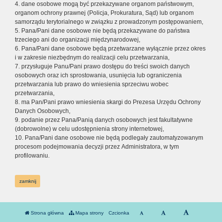
4. dane osobowe mogą być przekazywane organom państwowym,
organom ochrony prawnej (Policja, Prokuratura, Sąd) lub organom
samorządu terytorialnego w związku z prowadzonym postępowaniem,
5. Pana/Pani dane osobowe nie będą przekazywane do państwa
trzeciego ani do organizacji międzynarodowej,
6. Pana/Pani dane osobowe będą przetwarzane wyłącznie przez okres
i w zakresie niezbędnym do realizacji celu przetwarzania,
7. przysługuje Panu/Pani prawo dostępu do treści swoich danych
osobowych oraz ich sprostowania, usunięcia lub ograniczenia
przetwarzania lub prawo do wniesienia sprzeciwu wobec
przetwarzania,
8. ma Pan/Pani prawo wniesienia skargi do Prezesa Urzędu Ochrony
Danych Osobowych,
9. podanie przez Pana/Panią danych osobowych jest fakultatywne
(dobrowolne) w celu udostępnienia strony internetowej,
10. Pana/Pani dane osobowe nie będą podlegały zautomatyzowanym
procesom podejmowania decyzji przez Administratora, w tym
profilowaniu.
zamknij
Strona główna
Mapa strony
Czcionka