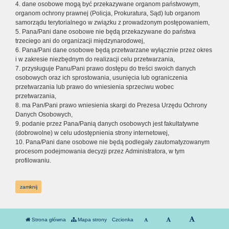
4. dane osobowe mogą być przekazywane organom państwowym,
organom ochrony prawnej (Policja, Prokuratura, Sąd) lub organom
samorządu terytorialnego w związku z prowadzonym postępowaniem,
5. Pana/Pani dane osobowe nie będą przekazywane do państwa
trzeciego ani do organizacji międzynarodowej,
6. Pana/Pani dane osobowe będą przetwarzane wyłącznie przez okres
i w zakresie niezbędnym do realizacji celu przetwarzania,
7. przysługuje Panu/Pani prawo dostępu do treści swoich danych
osobowych oraz ich sprostowania, usunięcia lub ograniczenia
przetwarzania lub prawo do wniesienia sprzeciwu wobec
przetwarzania,
8. ma Pan/Pani prawo wniesienia skargi do Prezesa Urzędu Ochrony
Danych Osobowych,
9. podanie przez Pana/Panią danych osobowych jest fakultatywne
(dobrowolne) w celu udostępnienia strony internetowej,
10. Pana/Pani dane osobowe nie będą podlegały zautomatyzowanym
procesom podejmowania decyzji przez Administratora, w tym
profilowaniu.
zamknij
Strona główna
Mapa strony
Czcionka