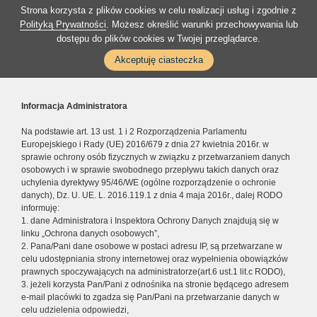
Strona korzysta z plików cookies w celu realizacji usług i zgodnie z
Polityką Prywatności
. Możesz określić warunki przechowywania lub
dostępu do plików cookies w Twojej przeglądarce.
Akceptuję ciasteczka
Informacja Administratora
Na podstawie art. 13 ust. 1 i 2 Rozporządzenia Parlamentu
Europejskiego i Rady (UE) 2016/679 z dnia 27 kwietnia 2016r. w
sprawie ochrony osób fizycznych w związku z przetwarzaniem danych
osobowych i w sprawie swobodnego przepływu takich danych oraz
uchylenia dyrektywy 95/46/WE (ogólne rozporządzenie o ochronie
danych), Dz. U. UE. L. 2016.119.1 z dnia 4 maja 2016r., dalej RODO
informuję:
1. dane Administratora i Inspektora Ochrony Danych znajdują się w
linku „Ochrona danych osobowych”,
2. Pana/Pani dane osobowe w postaci adresu IP, są przetwarzane w
celu udostępniania strony internetowej oraz wypełnienia obowiązków
prawnych spoczywających na administratorze(art.6 ust.1 lit.c RODO),
3. jeżeli korzysta Pan/Pani z odnośnika na stronie będącego adresem
e-mail placówki to zgadza się Pan/Pani na przetwarzanie danych w
celu udzielenia odpowiedzi,