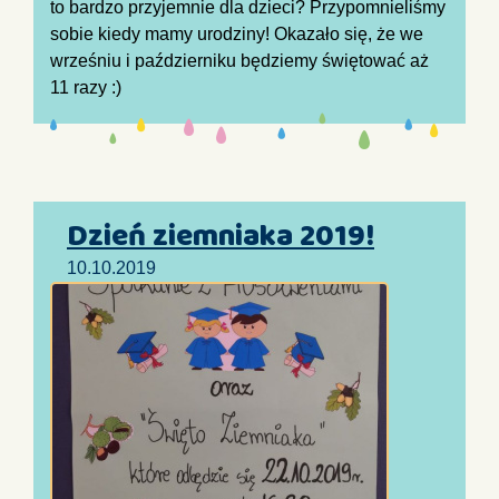
to bardzo przyjemnie dla dzieci? Przypomnieliśmy
sobie kiedy mamy urodziny! Okazało się, że we
wrześniu i październiku będziemy świętować aż
11 razy :)
Dzień ziemniaka 2019!
10.10.2019