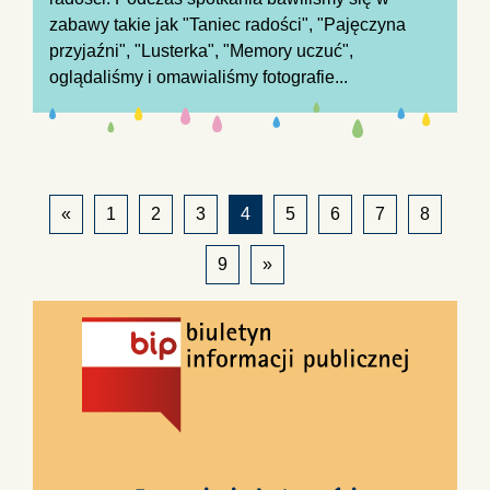
zabawy takie jak "Taniec radości", "Pajęczyna
przyjaźni", "Lusterka", "Memory uczuć",
oglądaliśmy i omawialiśmy fotografie...
«
1
2
3
4
5
6
7
8
9
»