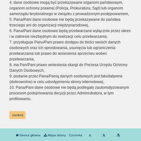
4. dane osobowe mogą być przekazywane organom państwowym,
organom ochrony prawnej (Policja, Prokuratura, Sąd) lub organom
samorządu terytorialnego w związku z prowadzonym postępowaniem,
5. Pana/Pani dane osobowe nie będą przekazywane do państwa
trzeciego ani do organizacji międzynarodowej,
6. Pana/Pani dane osobowe będą przetwarzane wyłącznie przez okres
i w zakresie niezbędnym do realizacji celu przetwarzania,
7. przysługuje Panu/Pani prawo dostępu do treści swoich danych
osobowych oraz ich sprostowania, usunięcia lub ograniczenia
przetwarzania lub prawo do wniesienia sprzeciwu wobec
przetwarzania,
8. ma Pan/Pani prawo wniesienia skargi do Prezesa Urzędu Ochrony
Danych Osobowych,
9. podanie przez Pana/Panią danych osobowych jest fakultatywne
(dobrowolne) w celu udostępnienia strony internetowej,
10. Pana/Pani dane osobowe nie będą podlegały zautomatyzowanym
procesom podejmowania decyzji przez Administratora, w tym
profilowaniu.
zamknij
Strona główna
Mapa strony
Czcionka