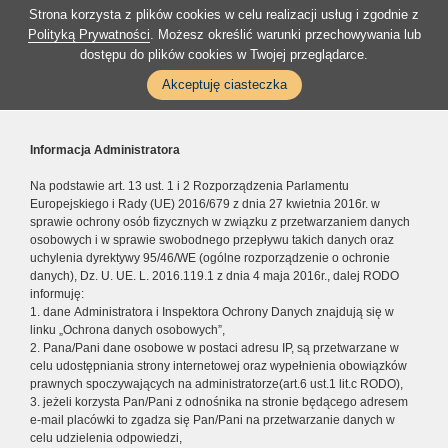
Strona korzysta z plików cookies w celu realizacji usług i zgodnie z
Polityką Prywatności
. Możesz określić warunki przechowywania lub
dostępu do plików cookies w Twojej przeglądarce.
Akceptuję ciasteczka
Informacja Administratora
Na podstawie art. 13 ust. 1 i 2 Rozporządzenia Parlamentu
Europejskiego i Rady (UE) 2016/679 z dnia 27 kwietnia 2016r. w
sprawie ochrony osób fizycznych w związku z przetwarzaniem danych
osobowych i w sprawie swobodnego przepływu takich danych oraz
uchylenia dyrektywy 95/46/WE (ogólne rozporządzenie o ochronie
danych), Dz. U. UE. L. 2016.119.1 z dnia 4 maja 2016r., dalej RODO
informuję:
1. dane Administratora i Inspektora Ochrony Danych znajdują się w
linku „Ochrona danych osobowych”,
2. Pana/Pani dane osobowe w postaci adresu IP, są przetwarzane w
celu udostępniania strony internetowej oraz wypełnienia obowiązków
prawnych spoczywających na administratorze(art.6 ust.1 lit.c RODO),
3. jeżeli korzysta Pan/Pani z odnośnika na stronie będącego adresem
e-mail placówki to zgadza się Pan/Pani na przetwarzanie danych w
celu udzielenia odpowiedzi,